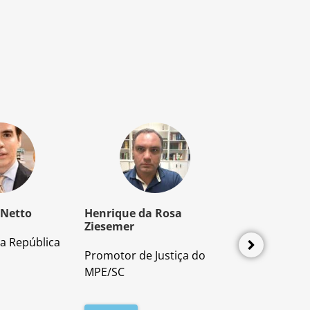
 Netto
Henrique da Rosa
Mozart Borb
Ziesemer
a República
Advogado e P
Promotor de Justiça do
Direito Proces
MPE/SC
Leia mais