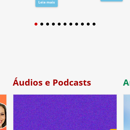
Leia mais
1
2
3
4
5
6
7
Áudios e Podcasts
A