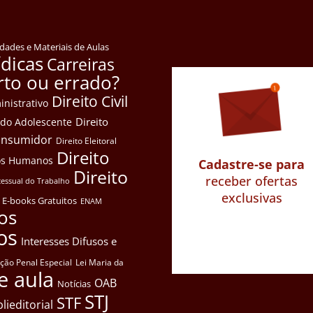
idades e Materiais de Aulas
ídicas
Carreiras
rto ou errado?
Direito Civil
inistrativo
Direito
e do Adolescente
Consumidor
Direito Eleitoral
Direito
itos Humanos
Cadastre-se para
Direito
receber ofertas
cessual do Trabalho
exclusivas
E-books Gratuitos
ENAM
os
os
Interesses Difusos e
ação Penal Especial
Lei Maria da
e aula
OAB
Notícias
STJ
STF
lieditorial