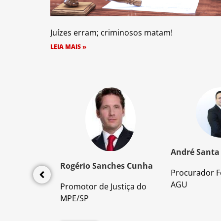
Juízes erram; criminosos matam!
LEIA MAIS »
z Santos
André Santa
Rogério Sanches Cunha
Procurador F
lícia Civil
AGU
Promotor de Justiça do
da PC/SP
MPE/SP