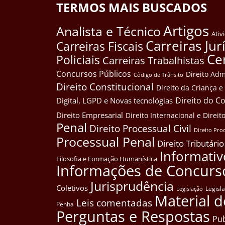
TERMOS MAIS BUSCADOS
Artigos
Analista e Técnico
Ativ
Carreiras Jur
Carreiras Fiscais
Ce
Policiais
Carreiras Trabalhistas
Concursos Públicos
Direito Adm
Côdigo de Trânsito
Direito Constitucional
Direito da Criança 
Direito do 
Digital, LGPD e Novas tecnológias
Direito Empresarial
Direito Internacional e Dire
Penal
Direito Processual Civil
Direito Pro
Processual Penal
Direito Tributário
Informativ
Filosofia e Formação Humanística
Informações de Concurs
Jurisprudência
Coletivos
Legisl
Legislação
Material d
Leis comentadas
Penha
Perguntas e Respostas
Pub