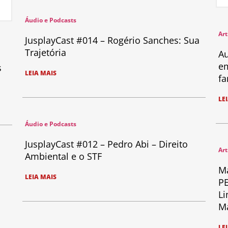
Áudio e Podcasts
Art
JusplayCast #014 – Rogério Sanches: Sua
Trajetória
Au
em
s
LEIA MAIS
fa
LE
Áudio e Podcasts
JusplayCast #012 – Pedro Abi – Direito
Art
Ambiental e o STF
Ma
LEIA MAIS
PE
Li
Ma
LE