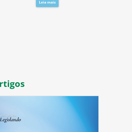
Leia mais
8
9
10
11
rtigos