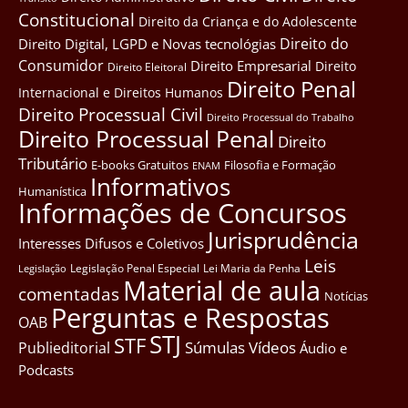
Constitucional
Direito da Criança e do Adolescente
Direito do
Direito Digital, LGPD e Novas tecnológias
Consumidor
Direito Empresarial
Direito
Direito Eleitoral
Direito Penal
Internacional e Direitos Humanos
Direito Processual Civil
Direito Processual do Trabalho
Direito Processual Penal
Direito
Tributário
E-books Gratuitos
Filosofia e Formação
ENAM
Informativos
Humanística
Informações de Concursos
Jurisprudência
Interesses Difusos e Coletivos
Leis
Legislação Penal Especial
Lei Maria da Penha
Legislação
Material de aula
comentadas
Notícias
Perguntas e Respostas
OAB
STJ
STF
Súmulas
Vídeos
Publieditorial
Áudio e
Podcasts