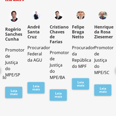
o
André
Cristiano
Felipe
Henrique
Rogério
Santa
Chaves
Braga
da Rosa
Sanches
Cruz
de
Netto
Ziesemer
Cunha
Farias
Procurador
Procurador
Promotor
Promotor
o
Promotor
Federal
da
de
de
de
da AGU
República
Justiça
Justiça
Justiça
do MPF
do
do
do
MPE/SC
MPE/SP
ado
MPE/BA
Leia
mais
Leia
Leia
mais
Leia
mais
Leia
mais
mais