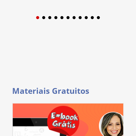
1
2
3
4
5
6
7
8
9
Materiais Gratuitos