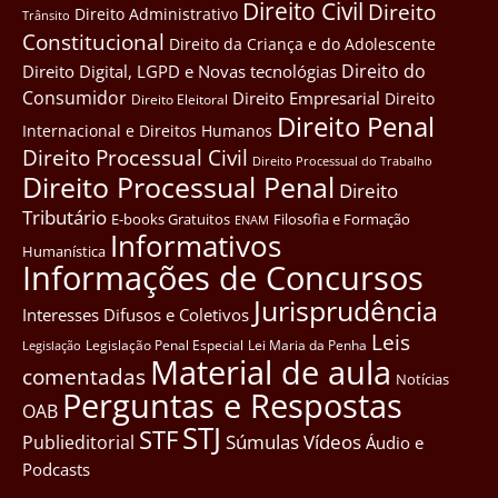
Direito Civil
Direito
Direito Administrativo
Trânsito
Constitucional
Direito da Criança e do Adolescente
Direito do
Direito Digital, LGPD e Novas tecnológias
Consumidor
Direito Empresarial
Direito
Direito Eleitoral
Direito Penal
Internacional e Direitos Humanos
Direito Processual Civil
Direito Processual do Trabalho
Direito Processual Penal
Direito
Tributário
E-books Gratuitos
Filosofia e Formação
ENAM
Informativos
Humanística
Informações de Concursos
Jurisprudência
Interesses Difusos e Coletivos
Leis
Legislação Penal Especial
Lei Maria da Penha
Legislação
Material de aula
comentadas
Notícias
Perguntas e Respostas
OAB
STJ
STF
Súmulas
Vídeos
Publieditorial
Áudio e
Podcasts