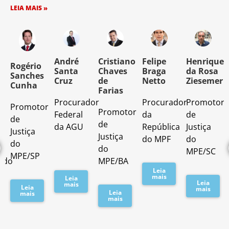
LEIA MAIS »
o
André
Cristiano
Felipe
Henrique
Rogério
Santa
Chaves
Braga
da Rosa
Sanches
Cruz
de
Netto
Ziesemer
Cunha
Farias
Procurador
Procurador
Promotor
Promotor
o
Promotor
Federal
da
de
de
de
da AGU
República
Justiça
Justiça
Justiça
do MPF
do
do
do
MPE/SC
MPE/SP
ado
MPE/BA
Leia
mais
Leia
Leia
mais
Leia
mais
Leia
mais
mais