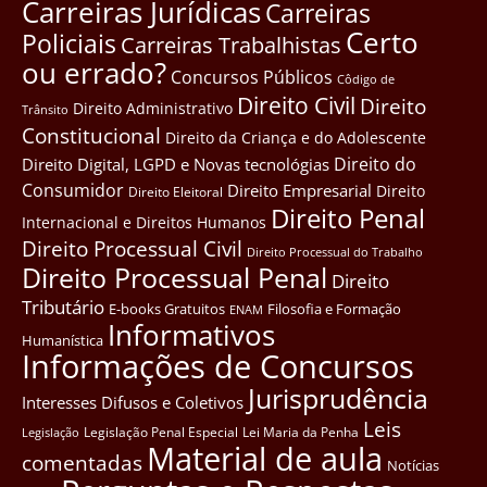
Carreiras Jurídicas
Carreiras
Certo
Policiais
Carreiras Trabalhistas
ou errado?
Concursos Públicos
Côdigo de
Direito Civil
Direito
Direito Administrativo
Trânsito
Constitucional
Direito da Criança e do Adolescente
Direito do
Direito Digital, LGPD e Novas tecnológias
Consumidor
Direito Empresarial
Direito
Direito Eleitoral
Direito Penal
Internacional e Direitos Humanos
Direito Processual Civil
Direito Processual do Trabalho
Direito Processual Penal
Direito
Tributário
E-books Gratuitos
Filosofia e Formação
ENAM
Informativos
Humanística
Informações de Concursos
Jurisprudência
Interesses Difusos e Coletivos
Leis
Legislação Penal Especial
Lei Maria da Penha
Legislação
Material de aula
comentadas
Notícias