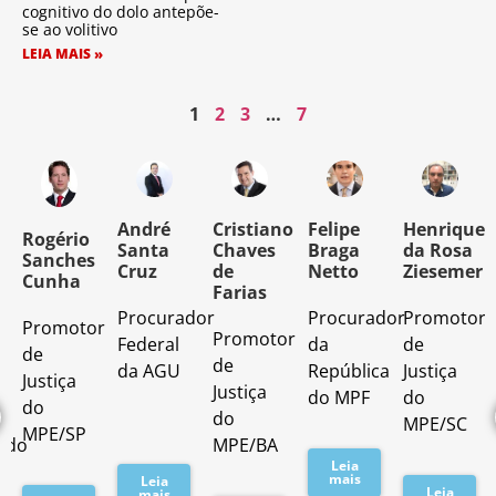
cognitivo do dolo antepõe-
se ao volitivo
LEIA MAIS »
1
2
3
…
7
o
André
Cristiano
Felipe
Henrique
Rogério
Santa
Chaves
Braga
da Rosa
Sanches
Cruz
de
Netto
Ziesemer
Cunha
Farias
Procurador
Procurador
Promotor
Promotor
o
Promotor
Federal
da
de
de
de
da AGU
República
Justiça
Justiça
Justiça
do MPF
do
do
do
MPE/SC
MPE/SP
ado
MPE/BA
Leia
mais
Leia
Leia
mais