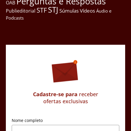
Perguntas e Respostas
OAB
STJ
STF
Súmulas
Vídeos
Publieditorial
Áudio e
Podcasts
Cadastre-se para
receber
ofertas exclusivas
Nome completo