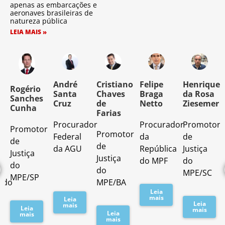
apenas as embarcações e
aeronaves brasileiras de
natureza pública
LEIA MAIS »
o
André
Cristiano
Felipe
Henrique
Rogério
Santa
Chaves
Braga
da Rosa
Sanches
Cruz
de
Netto
Ziesemer
Cunha
Farias
Procurador
Procurador
Promotor
Promotor
o
Promotor
Federal
da
de
de
de
da AGU
República
Justiça
Justiça
Justiça
do MPF
do
do
do
MPE/SC
MPE/SP
ado
MPE/BA
Leia
mais
Leia
Leia
mais
Leia
mais
Leia
mais
mais