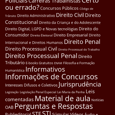
Certo
Policiais
Carreiras Trabalhistas
ou errado?
Concursos Públicos
Côdigo de
Direito Civil
Direito
Direito Administrativo
Trânsito
Constitucional
Direito da Criança e do Adolescente
Direito do
Direito Digital, LGPD e Novas tecnológias
Consumidor
Direito Empresarial
Direito
Direito Eleitoral
Direito Penal
Internacional e Direitos Humanos
Direito Processual Civil
Direito Processual do Trabalho
Direito Processual Penal
Direito
Tributário
E-books Gratuitos
Filosofia e Formação
ENAM
Informativos
Humanística
Informações de Concursos
Jurisprudência
Interesses Difusos e Coletivos
Leis
Legislação Penal Especial
Lei Maria da Penha
Legislação
Material de aula
comentadas
Notícias
Perguntas e Respostas
OAB
STJ
STF
Súmulas
Vídeos
Publieditorial
Áudio e