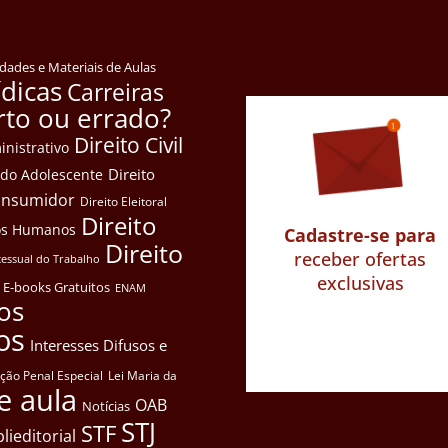
idades e Materiais de Aulas
ídicas
Carreiras
rto ou errado?
Direito Civil
inistrativo
Direito
e do Adolescente
Consumidor
Direito Eleitoral
Direito
itos Humanos
Cadastre-se para
Direito
receber ofertas
cessual do Trabalho
exclusivas
E-books Gratuitos
ENAM
os
os
Interesses Difusos e
ação Penal Especial
Lei Maria da
e aula
OAB
Notícias
STJ
STF
lieditorial