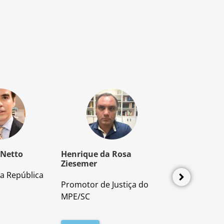
 Netto
Henrique da Rosa
Mozart Borb
Ziesemer
a República
Advogado e P
Promotor de Justiça do
Direito Proces
MPE/SC
Leia mais