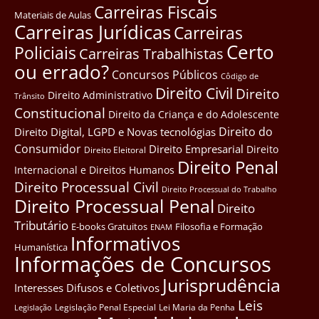
Carreiras Fiscais
Materiais de Aulas
Carreiras Jurídicas
Carreiras
Certo
Policiais
Carreiras Trabalhistas
ou errado?
Concursos Públicos
Côdigo de
Direito Civil
Direito
Direito Administrativo
Trânsito
Constitucional
Direito da Criança e do Adolescente
Direito do
Direito Digital, LGPD e Novas tecnológias
Consumidor
Direito Empresarial
Direito
Direito Eleitoral
Direito Penal
Internacional e Direitos Humanos
Direito Processual Civil
Direito Processual do Trabalho
Direito Processual Penal
Direito
Tributário
E-books Gratuitos
Filosofia e Formação
ENAM
Informativos
Humanística
Informações de Concursos
Jurisprudência
Interesses Difusos e Coletivos
Leis
Legislação Penal Especial
Lei Maria da Penha
Legislação