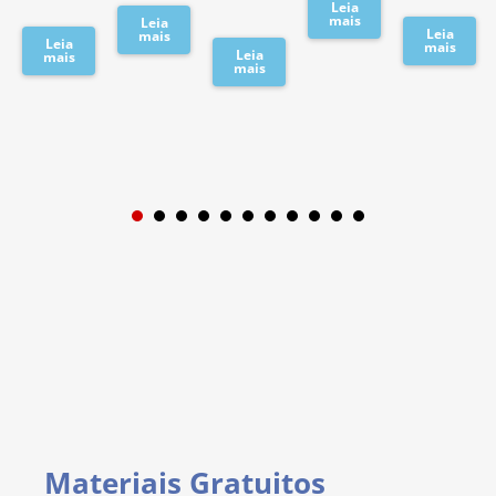
Leia
mais
Leia
Leia
mais
Leia
mais
Leia
mais
mais
1
2
3
4
5
6
7
8
9
Materiais Gratuitos