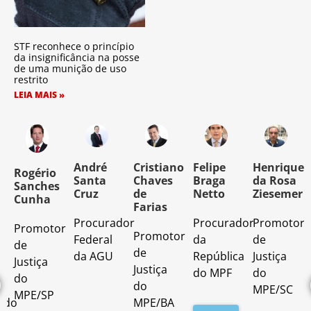
STF reconhece o princípio
da insignificância na posse
de uma munição de uso
restrito
LEIA MAIS »
o
André
Cristiano
Felipe
Henrique
Rogério
Santa
Chaves
Braga
da Rosa
Sanches
Cruz
de
Netto
Ziesemer
Cunha
Farias
Procurador
Procurador
Promotor
Promotor
o
Promotor
Federal
da
de
de
de
da AGU
República
Justiça
Justiça
Justiça
do MPF
do
do
do
MPE/SC
MPE/SP
ado
MPE/BA