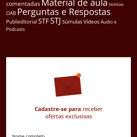
Material de aula
comentadas
Notícias
Perguntas e Respostas
OAB
STJ
STF
Súmulas
Vídeos
Publieditorial
Áudio e
Podcasts
Cadastre-se para
receber
ofertas exclusivas
Nome completo