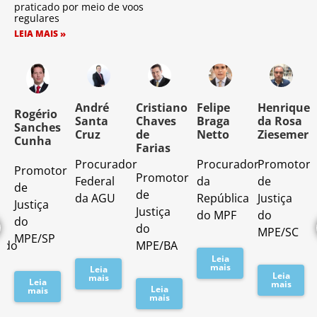
praticado por meio de voos
regulares
LEIA MAIS »
o
André
Cristiano
Felipe
Henrique
Rogério
Santa
Chaves
Braga
da Rosa
Sanches
Cruz
de
Netto
Ziesemer
Cunha
Farias
Procurador
Procurador
Promotor
Promotor
o
Promotor
Federal
da
de
de
de
da AGU
República
Justiça
Justiça
Justiça
do MPF
do
do
do
MPE/SC
MPE/SP
ado
MPE/BA
Leia
mais
Leia
Leia
mais
Leia
mais
Leia
mais
mais