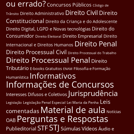
ou errado?
Concursos Públicos
Côdigo de
Direito Civil
Direito
Direito Administrativo
Trânsito
Constitucional
Direito da Criança e do Adolescente
Direito do
Direito Digital, LGPD e Novas tecnológias
Consumidor
Direito Empresarial
Direito
Direito Eleitoral
Direito Penal
Internacional e Direitos Humanos
Direito Processual Civil
Direito Processual do Trabalho
Direito Processual Penal
Direito
Tributário
E-books Gratuitos
Filosofia e Formação
ENAM
Informativos
Humanística
Informações de Concursos
Jurisprudência
Interesses Difusos e Coletivos
Leis
Legislação Penal Especial
Lei Maria da Penha
Legislação
Material de aula
comentadas
Notícias
Perguntas e Respostas
OAB
STJ
STF
Súmulas
Vídeos
Publieditorial
Áudio e