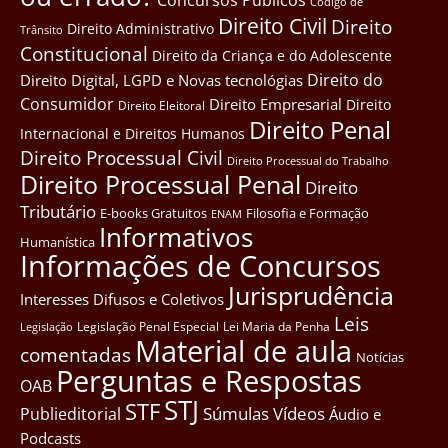
Côdigo de
Direito Civil
Direito
Direito Administrativo
Trânsito
Constitucional
Direito da Criança e do Adolescente
Direito do
Direito Digital, LGPD e Novas tecnológias
Consumidor
Direito Empresarial
Direito
Direito Eleitoral
Direito Penal
Internacional e Direitos Humanos
Direito Processual Civil
Direito Processual do Trabalho
Direito Processual Penal
Direito
Tributário
E-books Gratuitos
Filosofia e Formação
ENAM
Informativos
Humanística
Informações de Concursos
Jurisprudência
Interesses Difusos e Coletivos
Leis
Legislação Penal Especial
Lei Maria da Penha
Legislação
Material de aula
comentadas
Notícias
Perguntas e Respostas
OAB
STJ
STF
Súmulas
Vídeos
Publieditorial
Áudio e
Podcasts