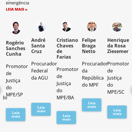
emergência
LEIA MAIS »
o
André
Cristiano
Felipe
Henrique
Rogério
Santa
Chaves
Braga
da Rosa
Sanches
Cruz
de
Netto
Ziesemer
Cunha
Farias
Procurador
Procurador
Promotor
Promotor
o
Promotor
Federal
da
de
de
de
da AGU
República
Justiça
Justiça
Justiça
do MPF
do
do
do
MPE/SC
MPE/SP
ado
MPE/BA
Leia
mais
Leia
Leia
mais
Leia
mais
Leia
mais
mais