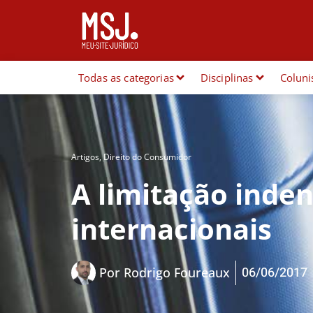
Todas as categorias
Disciplinas
Coluni
Artigos
,
Direito do Consumidor
A limitação inden
internacionais
06/06/2017
Por
Rodrigo Foureaux