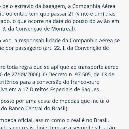
o pelo extravio da bagagem, a Companhia Aérea
o ou então tem que passar 21 (vinte e um) dias
gado, o que ocorre na data do pouso do avião em
7, 3, da Convenção de Montreal).
 voo, a responsabilidade da Companhia Aérea se
ue por passageiro (art. 22, I, da Convenção de
e toda regra que se aplique ao transporte aéreo
10 de 27/09/2006). O Decreto n. 97.505, de 13 de
critérios para a conversão do franco-ouro
ivalem a 17 Direitos Especiais de Saques.
mposto por uma cesta de moedas que inclui o
o do Banco Central do Brasil).
eda oficial, assim como o real é no Brasil.
os em reais, hoje, tem-se a seguinte situação: