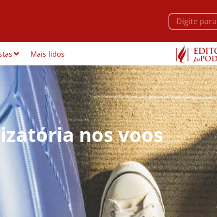
stas
Mais lidos
izatória nos voos