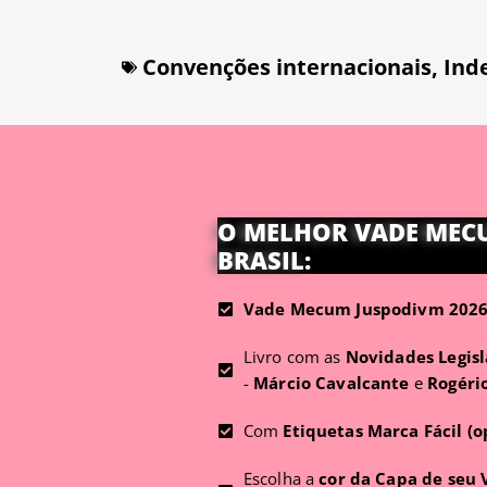
Convenções internacionais
,
Ind
O MELHOR VADE MEC
BRASIL:
Vade Mecum Juspodivm 2026 
Livro com as
Novidades Legisl
-
Márcio Cavalcante
e
Rogéri
Com
Etiquetas Marca Fácil (o
Escolha a
cor da Capa de seu