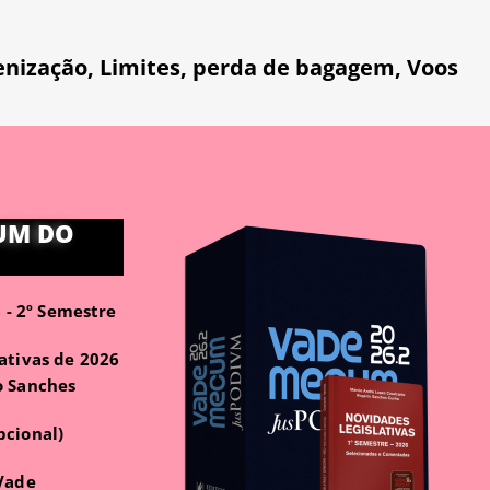
enização
,
Limites
,
perda de bagagem
,
Voos
UM DO
- 2º Semestre
ativas de 2026
o Sanches
pcional)
 Vade