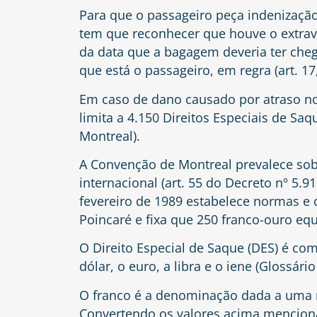
Para que o passageiro peça indenizaçã
tem que reconhecer que houve o extravi
da data que a bagagem deveria ter che
que está o passageiro, em regra (art. 1
Em caso de dano causado por atraso no
limita a 4.150 Direitos Especiais de Saq
Montreal).
A Convenção de Montreal prevalece sobr
internacional (art. 55 do Decreto nº 5.9
fevereiro de 1989 estabelece normas e 
Poincaré e fixa que 250 franco-ouro equ
O Direito Especial de Saque (DES) é co
dólar, o euro, a libra e o iene (Glossári
O franco é a denominação dada a uma mo
Convertendo os valores acima mencionad