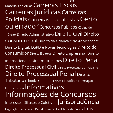
Carreiras Fiscais
Materiais de Aulas
Carreiras Jurídicas
Carreiras
Certo
Policiais
Carreiras Trabalhistas
ou errado?
Concursos Públicos
Côdigo de
Direito Civil
Direito
Direito Administrativo
Trânsito
Constitucional
Direito da Criança e do Adolescente
Direito do
Direito Digital, LGPD e Novas tecnológias
Consumidor
Direito Empresarial
Direito
Direito Eleitoral
Direito Penal
Internacional e Direitos Humanos
Direito Processual Civil
Direito Processual do Trabalho
Direito Processual Penal
Direito
Tributário
E-books Gratuitos
Filosofia e Formação
ENAM
Informativos
Humanística
Informações de Concursos
Jurisprudência
Interesses Difusos e Coletivos
Leis
Legislação Penal Especial
Lei Maria da Penha
Legislação