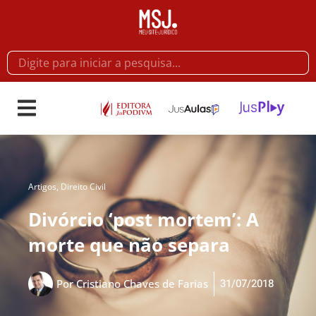
Artigos
,
Direito Civil
Divórcio ‘post mortem’: A
morte que não separa
31/07/2018
Por
Cristiano Chaves de Farias