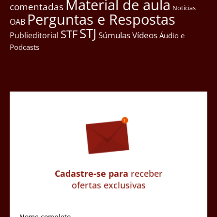
Material de aula
comentadas
Notícias
Perguntas e Respostas
OAB
STJ
STF
Súmulas
Vídeos
Publieditorial
Áudio e
Podcasts
Cadastre-se para
receber
ofertas exclusivas
Nome completo