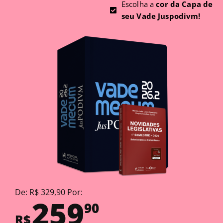
Escolha a
cor da Capa de
seu Vade Juspodivm!
De: R$ 329,90 Por:
259
90
R$