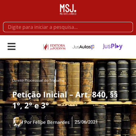
Direito Processual do Trabalho
Petição Inicial – Art. 840, §§
1°, 2° e 3°
25/06/2021
Por
Felipe Bernardes