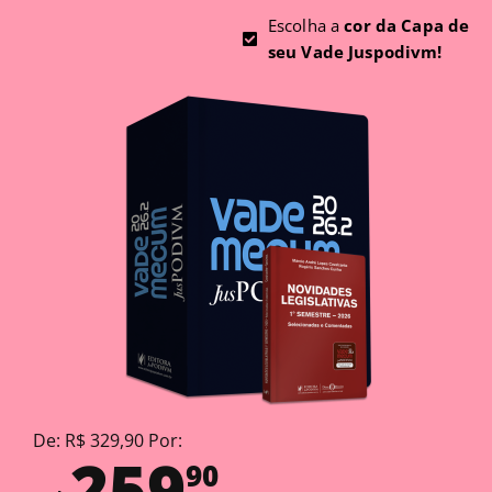
Escolha a
cor da Capa de
seu Vade Juspodivm!
De: R$ 329,90 Por:
259
90