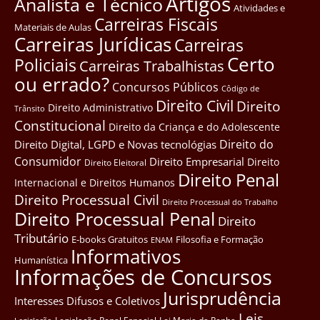
Artigos
Analista e Técnico
Atividades e
Carreiras Fiscais
Materiais de Aulas
Carreiras Jurídicas
Carreiras
Certo
Policiais
Carreiras Trabalhistas
ou errado?
Concursos Públicos
Côdigo de
Direito Civil
Direito
Direito Administrativo
Trânsito
Constitucional
Direito da Criança e do Adolescente
Direito do
Direito Digital, LGPD e Novas tecnológias
Consumidor
Direito Empresarial
Direito
Direito Eleitoral
Direito Penal
Internacional e Direitos Humanos
Direito Processual Civil
Direito Processual do Trabalho
Direito Processual Penal
Direito
Tributário
E-books Gratuitos
Filosofia e Formação
ENAM
Informativos
Humanística
Informações de Concursos
Jurisprudência
Interesses Difusos e Coletivos
Leis