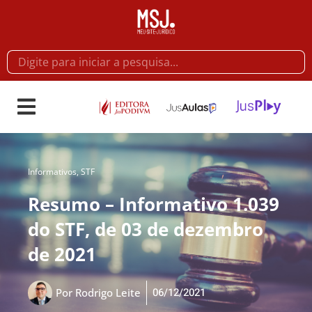
Informativos
,
STF
Resumo – Informativo 1.039
do STF, de 03 de dezembro
de 2021
06/12/2021
Por
Rodrigo Leite