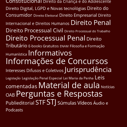
Constitucional
Direito da Criança e do Adolescente
Direito do
Direito Digital, LGPD e Novas tecnológias
Consumidor
Direito Empresarial
Direito
Direito Eleitoral
Direito Penal
Internacional e Direitos Humanos
Direito Processual Civil
Direito Processual do Trabalho
Direito Processual Penal
Direito
Tributário
E-books Gratuitos
Filosofia e Formação
ENAM
Informativos
Humanística
Informações de Concursos
Jurisprudência
Interesses Difusos e Coletivos
Leis
Legislação Penal Especial
Lei Maria da Penha
Legislação
Material de aula
comentadas
Notícias
Perguntas e Respostas
OAB
STJ
STF
Súmulas
Vídeos
Publieditorial
Áudio e
Podcasts