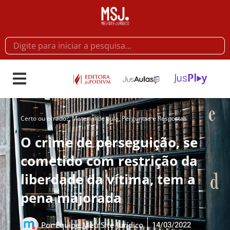
Certo ou errado?
,
Material de aula
,
Perguntas e Respostas
O crime de perseguição, se
cometido com restrição da
liberdade da vítima, tem a
pena majorada
14/03/2022
Por
Equipe Meu Site Jurídico