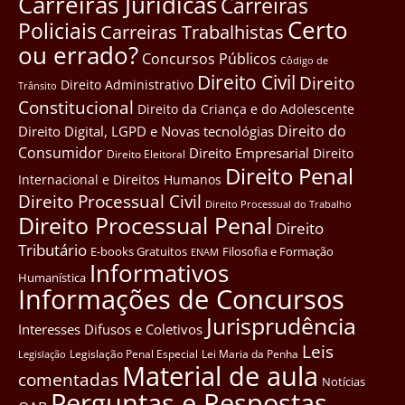
Carreiras Jurídicas
Carreiras
Certo
Policiais
Carreiras Trabalhistas
ou errado?
Concursos Públicos
Côdigo de
Direito Civil
Direito
Direito Administrativo
Trânsito
Constitucional
Direito da Criança e do Adolescente
Direito do
Direito Digital, LGPD e Novas tecnológias
Consumidor
Direito Empresarial
Direito
Direito Eleitoral
Direito Penal
Internacional e Direitos Humanos
Direito Processual Civil
Direito Processual do Trabalho
Direito Processual Penal
Direito
Tributário
E-books Gratuitos
Filosofia e Formação
ENAM
Informativos
Humanística
Informações de Concursos
Jurisprudência
Interesses Difusos e Coletivos
Leis
Legislação Penal Especial
Lei Maria da Penha
Legislação
Material de aula
comentadas
Notícias
Perguntas e Respostas