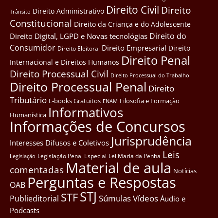
Direito Civil
Direito
Direito Administrativo
Trânsito
Constitucional
Direito da Criança e do Adolescente
Direito do
Direito Digital, LGPD e Novas tecnológias
Consumidor
Direito Empresarial
Direito
Direito Eleitoral
Direito Penal
Internacional e Direitos Humanos
Direito Processual Civil
Direito Processual do Trabalho
Direito Processual Penal
Direito
Tributário
E-books Gratuitos
Filosofia e Formação
ENAM
Informativos
Humanística
Informações de Concursos
Jurisprudência
Interesses Difusos e Coletivos
Leis
Legislação Penal Especial
Lei Maria da Penha
Legislação
Material de aula
comentadas
Notícias
Perguntas e Respostas
OAB
STJ
STF
Súmulas
Vídeos
Publieditorial
Áudio e
Podcasts