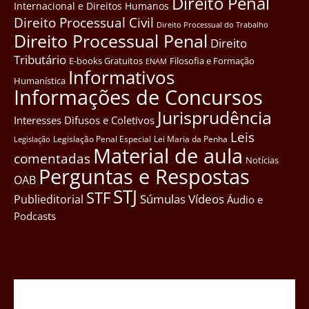
Direito Penal
Internacional e Direitos Humanos
Direito Processual Civil
Direito Processual do Trabalho
Direito Processual Penal
Direito
Tributário
E-books Gratuitos
Filosofia e Formação
ENAM
Informativos
Humanística
Informações de Concursos
Jurisprudência
Interesses Difusos e Coletivos
Leis
Legislação Penal Especial
Lei Maria da Penha
Legislação
Material de aula
comentadas
Notícias
Perguntas e Respostas
OAB
STJ
STF
Súmulas
Vídeos
Publieditorial
Áudio e
Podcasts