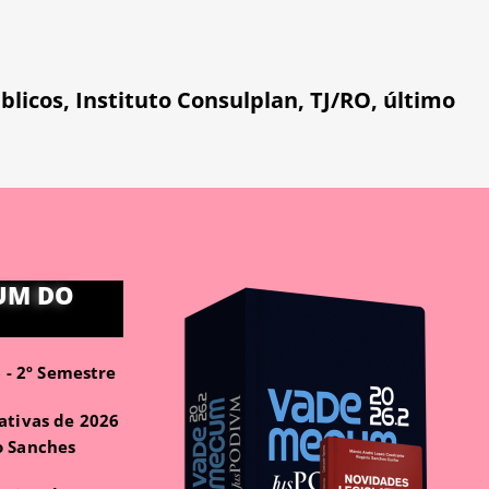
blicos
,
Instituto Consulplan
,
TJ/RO
,
último
UM DO
- 2º Semestre
ativas de 2026
o Sanches