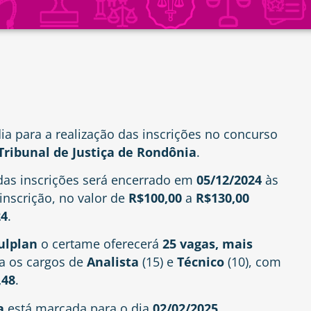
ia para a realização das inscrições no concurso
Tribunal de Justiça de Rondônia
.
das inscrições será encerrado em
05/12/2024
às
inscrição, no valor de
R$100,00
a
R$130,00
24
.
sulplan
o certame oferecerá
25 vagas, mais
a os cargos de
Analista
(15) e
Técnico
(10),
com
,48
.
a
está marcada para o dia
02/02/2025.