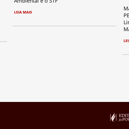
Ambiental e o STF
Ma
LEIA MAIS
PE
Li
Ma
LE