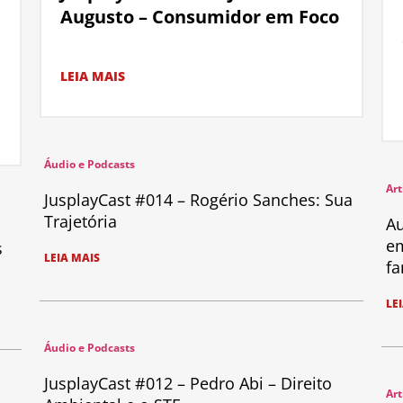
Augusto – Consumidor em Foco
LEIA MAIS
Áudio e Podcasts
Art
JusplayCast #014 – Rogério Sanches: Sua
Trajetória
Au
em
s
LEIA MAIS
fa
LE
Áudio e Podcasts
JusplayCast #012 – Pedro Abi – Direito
Art