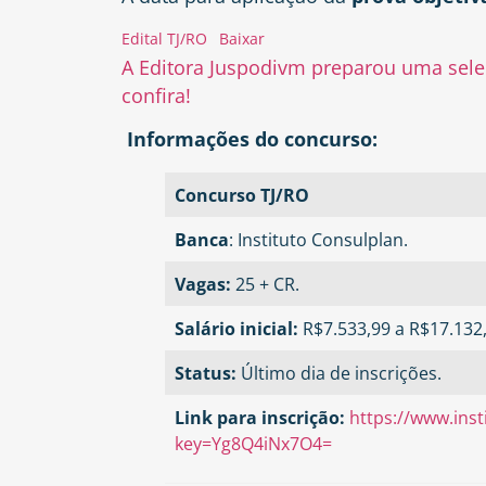
Edital TJ/RO
Baixar
A Editora Juspodivm preparou uma seleç
confira!
Informações do concurso:
Concurso TJ/RO
Banca
: Instituto Consulplan.
Vagas:
25 + CR.
Salário inicial:
R$7.533,99 a R$17.132
Status:
Último dia de inscrições.
Link para inscrição:
https://www.inst
key=Yg8Q4iNx7O4=