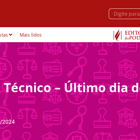
stas
Mais lidos
e Técnico – Último dia 
/2024