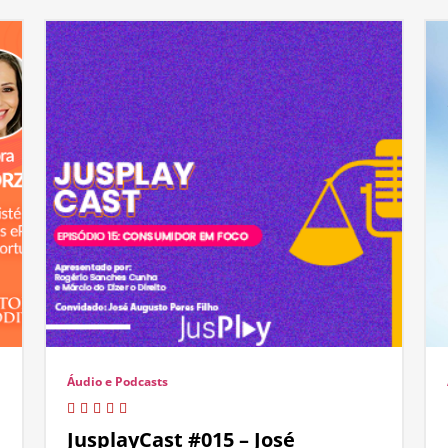
Áudio e Podcasts
JusplayCast #015 – José