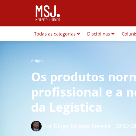
Todas as categorias
Disciplinas
Coluni
Artigos
Os produtos nor
profissional e a 
da Legística
08/07/2
Por
Diogo Esteves Pereira