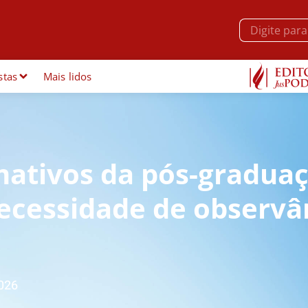
stas
Mais lidos
mativos da pós-gradua
necessidade de observâ
026