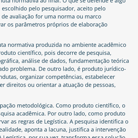
nuta normativa ao final. O que se defende é algo
 escolhido pelo pesquisador, aceito pelo
a de avaliação for uma norma ou marco
var os parâmetros próprios de elaboração
uta normativa produzida no ambiente acadêmico
oduto científico, pois decorre de pesquisa,
ográfica, análise de dados, fundamentação teórica
do problema. De outro lado, é produto jurídico-
ondutas, organizar competências, estabelecer
r direitos ou orientar a atuação de pessoas,
upação metodológica. Como produto científico, o
esquisa acadêmica. Por outro lado, como produto
ar as regras de Legística. A pesquisa identifica o
ealidade, aponta a lacuna, justifica a intervenção
 Legística, por sua vez, transforma essa solução