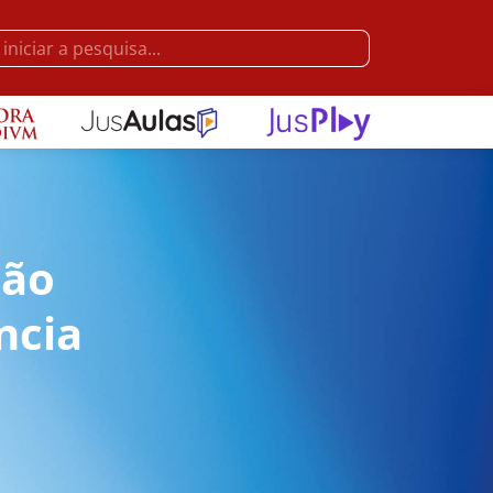
ção
ncia