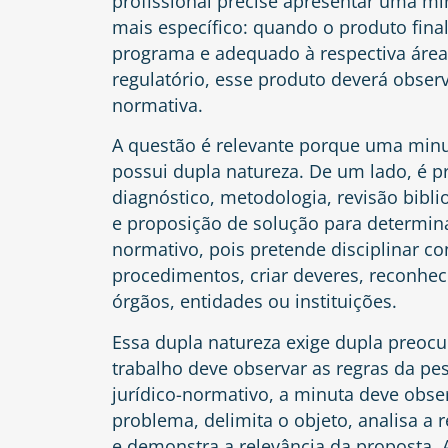
profissional precise apresentar uma mi
mais específico: quando o produto final
programa e adequado à respectiva áre
regulatório, esse produto deverá obser
normativa.
A questão é relevante porque uma min
possui dupla natureza. De um lado, é pr
diagnóstico, metodologia, revisão bibli
e proposição de solução para determina
normativo, pois pretende disciplinar c
procedimentos, criar deveres, reconhece
órgãos, entidades ou instituições.
Essa dupla natureza exige dupla preoc
trabalho deve observar as regras da p
jurídico-normativo, a minuta deve observ
problema, delimita o objeto, analisa a r
e demonstra a relevância da proposta. A