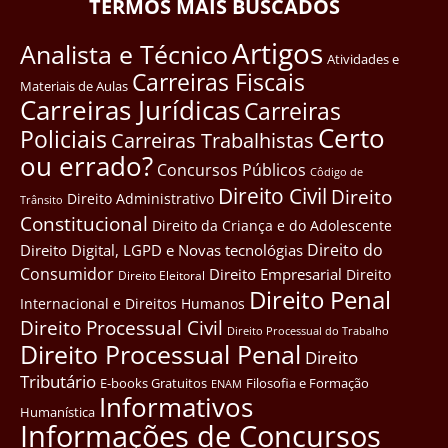
TERMOS MAIS BUSCADOS
Artigos
Analista e Técnico
Atividades e
Carreiras Fiscais
Materiais de Aulas
Carreiras Jurídicas
Carreiras
Certo
Policiais
Carreiras Trabalhistas
ou errado?
Concursos Públicos
Côdigo de
Direito Civil
Direito
Direito Administrativo
Trânsito
Constitucional
Direito da Criança e do Adolescente
Direito do
Direito Digital, LGPD e Novas tecnológias
Consumidor
Direito Empresarial
Direito
Direito Eleitoral
Direito Penal
Internacional e Direitos Humanos
Direito Processual Civil
Direito Processual do Trabalho
Direito Processual Penal
Direito
Tributário
E-books Gratuitos
Filosofia e Formação
ENAM
Informativos
Humanística
Informações de Concursos