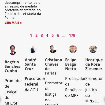
descumprimento, pelo
agressor, de medida
protetiva decretada no
âmbito da Lei Maria da
Penha
LEIA MAIS »
1
2
3
4
5
6
…
179
o
André
Cristiano
Felipe
Henrique
Rogério
Santa
Chaves
Braga
da Rosa
Sanches
Cruz
de
Netto
Ziesemer
Cunha
Farias
Procurador
Procurador
Promotor
Promotor
o
Promotor
Federal
da
de
de
de
da AGU
República
Justiça
Justiça
Justiça
do MPF
do
do
do
MPE/SC
MPE/SP