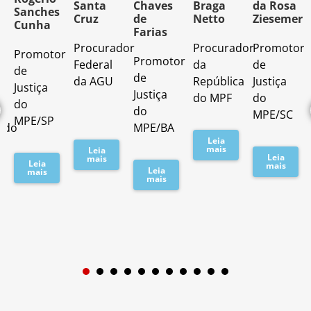
Santa
Chaves
Braga
da Rosa
Sanches
Cruz
de
Netto
Ziesemer
Cunha
Farias
Procurador
Procurador
Promotor
Promotor
o
Promotor
Federal
da
de
de
de
da AGU
República
Justiça
Justiça
Justiça
do MPF
do
do
do
MPE/SC
MPE/SP
ado
MPE/BA
Leia
mais
Leia
Leia
mais
Leia
mais
Leia
mais
mais
1
2
3
4
5
6
7
8
9