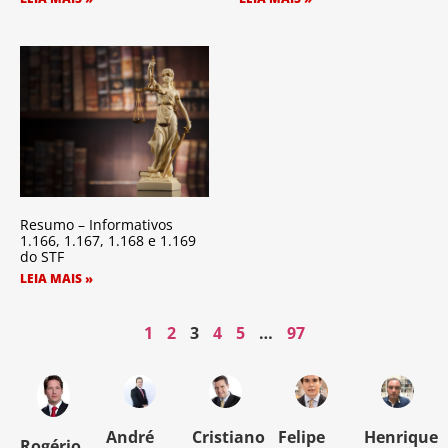
Resumo – Informativos
1.166, 1.167, 1.168 e 1.169
do STF
LEIA MAIS »
1
2
3
4
5
…
97
o
André
Cristiano
Felipe
Henrique
Rogério