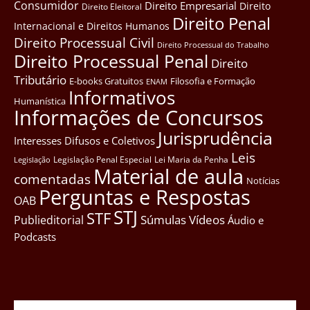
Consumidor
Direito Empresarial
Direito
Direito Eleitoral
Direito Penal
Internacional e Direitos Humanos
Direito Processual Civil
Direito Processual do Trabalho
Direito Processual Penal
Direito
Tributário
E-books Gratuitos
Filosofia e Formação
ENAM
Informativos
Humanística
Informações de Concursos
Jurisprudência
Interesses Difusos e Coletivos
Leis
Legislação Penal Especial
Lei Maria da Penha
Legislação
Material de aula
comentadas
Notícias
Perguntas e Respostas
OAB
STJ
STF
Súmulas
Vídeos
Publieditorial
Áudio e
Podcasts