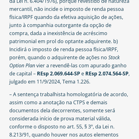
da Lei n. 6.404/1976), porque revestido de natureza
mercantil, não incide o imposto de renda pessoa
física/IRPF quando da efetiva aquisição de ações,
junto à companhia outorgante da opção de
compra, dada a inexistência de acréscimo
patrimonial em prol do optante adquirente. b)
Incidirá o imposto de renda pessoa física/IRPF,
porém, quando o adquirente de ações no
Stock
Option Plan
vier a revendê-las com apurado ganho
de capital –
REsp 2.069.644-SP
e
REsp 2.074.564-SP
,
julgado em 11/9/2024, Tema 1.226.
– A sentença trabalhista homologatória de acordo,
assim como a anotação na CTPS e demais
documentos dela decorrentes, somente será
considerada início de prova material válida,
conforme o disposto no art. 55, § 3º, da Lei n.
8.213/91, quando houver nos autos elementos