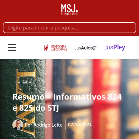
Informativos
Resumo – Informativos 824
e 825 do STJ
02/10/2024
Por
Rodrigo Leite