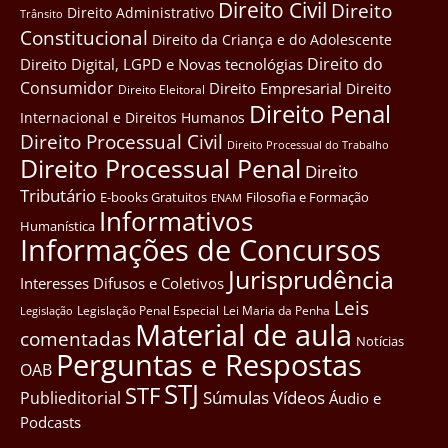
Direito Civil
Direito
Direito Administrativo
Trânsito
Constitucional
Direito da Criança e do Adolescente
Direito do
Direito Digital, LGPD e Novas tecnológias
Consumidor
Direito Empresarial
Direito
Direito Eleitoral
Direito Penal
Internacional e Direitos Humanos
Direito Processual Civil
Direito Processual do Trabalho
Direito Processual Penal
Direito
Tributário
E-books Gratuitos
Filosofia e Formação
ENAM
Informativos
Humanística
Informações de Concursos
Jurisprudência
Interesses Difusos e Coletivos
Leis
Legislação Penal Especial
Lei Maria da Penha
Legislação
Material de aula
comentadas
Notícias
Perguntas e Respostas
OAB
STJ
STF
Súmulas
Vídeos
Publieditorial
Áudio e
Podcasts