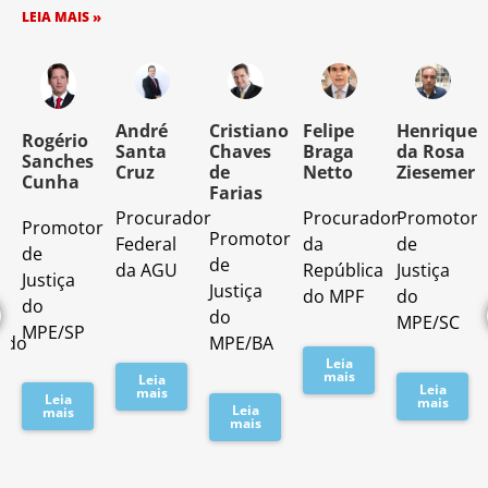
LEIA MAIS »
o
André
Cristiano
Felipe
Henrique
Rogério
Santa
Chaves
Braga
da Rosa
Sanches
Cruz
de
Netto
Ziesemer
Cunha
Farias
Procurador
Procurador
Promotor
Promotor
o
Promotor
Federal
da
de
de
de
da AGU
República
Justiça
Justiça
Justiça
do MPF
do
do
do
MPE/SC
MPE/SP
ado
MPE/BA
Leia
mais
Leia
Leia
mais
Leia
mais
Leia
mais
mais