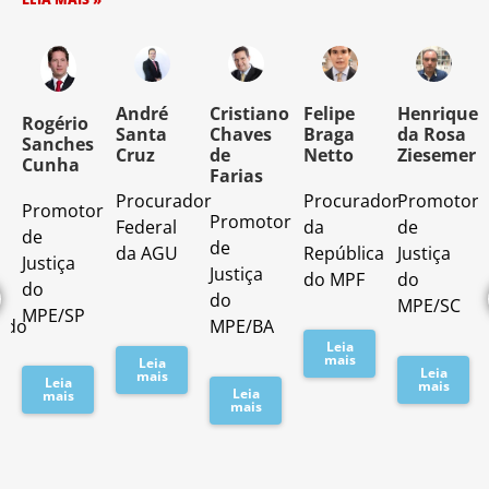
o
André
Cristiano
Felipe
Henrique
Rogério
Santa
Chaves
Braga
da Rosa
Sanches
Cruz
de
Netto
Ziesemer
Cunha
Farias
Procurador
Procurador
Promotor
Promotor
o
Promotor
Federal
da
de
de
de
da AGU
República
Justiça
Justiça
Justiça
do MPF
do
do
do
MPE/SC
MPE/SP
ado
MPE/BA
Leia
mais
Leia
Leia
mais
Leia
mais
Leia
mais
mais