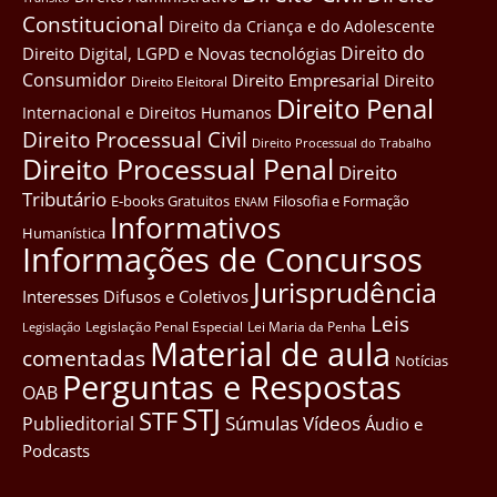
Constitucional
Direito da Criança e do Adolescente
Direito do
Direito Digital, LGPD e Novas tecnológias
Consumidor
Direito Empresarial
Direito
Direito Eleitoral
Direito Penal
Internacional e Direitos Humanos
Direito Processual Civil
Direito Processual do Trabalho
Direito Processual Penal
Direito
Tributário
E-books Gratuitos
Filosofia e Formação
ENAM
Informativos
Humanística
Informações de Concursos
Jurisprudência
Interesses Difusos e Coletivos
Leis
Legislação Penal Especial
Lei Maria da Penha
Legislação
Material de aula
comentadas
Notícias
Perguntas e Respostas
OAB
STJ
STF
Súmulas
Vídeos
Publieditorial
Áudio e
Podcasts