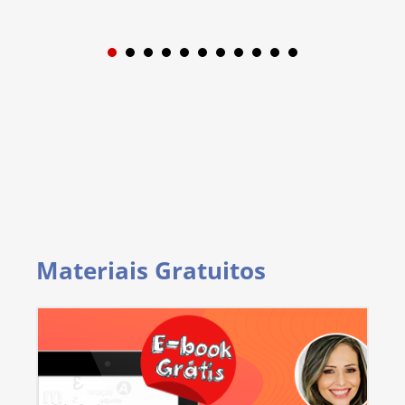
1
2
3
4
5
6
7
8
9
Materiais Gratuitos