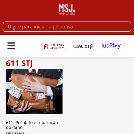
611 STJ
611: Peculato e reparação
do dano
LEIA MAIS »