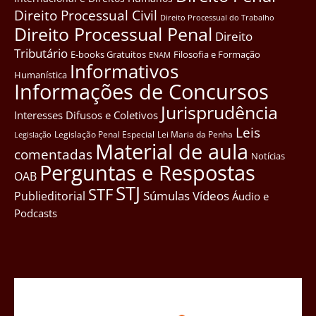
Direito Processual Civil
Direito Processual do Trabalho
Direito Processual Penal
Direito
Tributário
E-books Gratuitos
Filosofia e Formação
ENAM
Informativos
Humanística
Informações de Concursos
Jurisprudência
Interesses Difusos e Coletivos
Leis
Legislação Penal Especial
Lei Maria da Penha
Legislação
Material de aula
comentadas
Notícias
Perguntas e Respostas
OAB
STJ
STF
Súmulas
Vídeos
Publieditorial
Áudio e
Podcasts