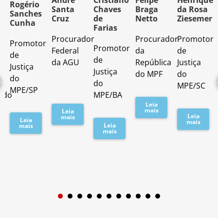
o
André
Cristiano
Felipe
Henrique
Rogério
Santa
Chaves
Braga
da Rosa
Sanches
Cruz
de
Netto
Ziesemer
Cunha
Farias
Procurador
Procurador
Promotor
Promotor
o
Promotor
Federal
da
de
de
de
da AGU
República
Justiça
Justiça
Justiça
do MPF
do
do
do
MPE/SC
MPE/SP
ado
MPE/BA
Leia
mais
Leia
Leia
mais
Leia
mais
Leia
mais
mais
1
2
3
4
5
6
7
8
9