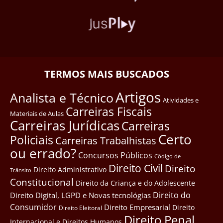
TERMOS MAIS BUSCADOS
Artigos
Analista e Técnico
Atividades e
Carreiras Fiscais
Materiais de Aulas
Carreiras Jurídicas
Carreiras
Certo
Policiais
Carreiras Trabalhistas
ou errado?
Concursos Públicos
Côdigo de
Direito Civil
Direito
Direito Administrativo
Trânsito
Constitucional
Direito da Criança e do Adolescente
Direito do
Direito Digital, LGPD e Novas tecnológias
Consumidor
Direito Empresarial
Direito
Direito Eleitoral
Direito Penal
Internacional e Direitos Humanos