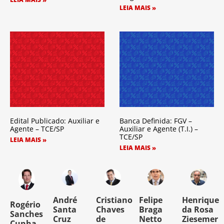
LEIA MAIS »
Edital Publicado: Auxiliar e
Banca Definida: FGV –
Agente – TCE/SP
Auxiliar e Agente (T.I.) –
TCE/SP
LEIA MAIS »
LEIA MAIS »
o
André
Cristiano
Felipe
Henrique
Rogério
Santa
Chaves
Braga
da Rosa
Sanches
Cruz
de
Netto
Ziesemer
Cunha