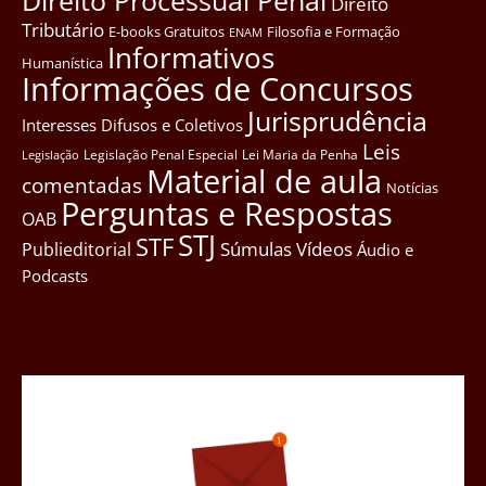
Direito Processual Penal
Direito
Tributário
E-books Gratuitos
Filosofia e Formação
ENAM
Informativos
Humanística
Informações de Concursos
Jurisprudência
Interesses Difusos e Coletivos
Leis
Legislação Penal Especial
Lei Maria da Penha
Legislação
Material de aula
comentadas
Notícias
Perguntas e Respostas
OAB
STJ
STF
Súmulas
Vídeos
Publieditorial
Áudio e
Podcasts