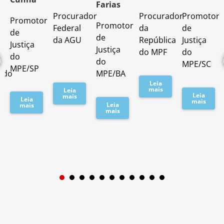
Farias
Procurador
Procurador
Promotor
Promotor
o
Promotor
Federal
da
de
de
de
da AGU
República
Justiça
Justiça
Justiça
do MPF
do
do
do
MPE/SC
MPE/SP
ado
MPE/BA
Leia
mais
Leia
Leia
mais
Leia
mais
Leia
mais
mais
1
2
3
4
5
6
7
8
9