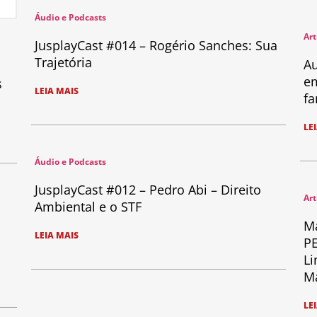
Áudio e Podcasts
Art
JusplayCast #014 – Rogério Sanches: Sua
Trajetória
Au
em
s
LEIA MAIS
fa
LE
Áudio e Podcasts
JusplayCast #012 – Pedro Abi – Direito
Art
Ambiental e o STF
Ma
LEIA MAIS
PE
Li
Ma
LE