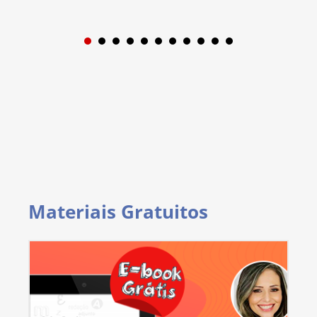
1
2
3
4
5
6
7
8
9
Materiais Gratuitos