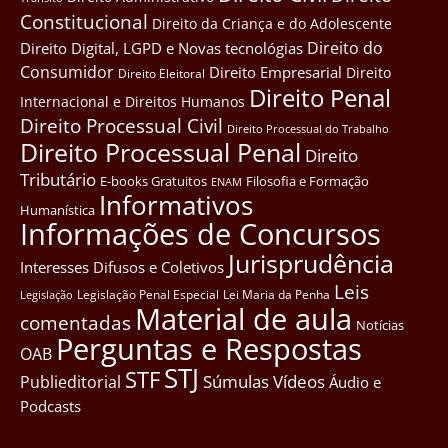
Constitucional
Direito da Criança e do Adolescente
Direito do
Direito Digital, LGPD e Novas tecnológias
Consumidor
Direito Empresarial
Direito
Direito Eleitoral
Direito Penal
Internacional e Direitos Humanos
Direito Processual Civil
Direito Processual do Trabalho
Direito Processual Penal
Direito
Tributário
E-books Gratuitos
Filosofia e Formação
ENAM
Informativos
Humanística
Informações de Concursos
Jurisprudência
Interesses Difusos e Coletivos
Leis
Legislação Penal Especial
Lei Maria da Penha
Legislação
Material de aula
comentadas
Notícias
Perguntas e Respostas
OAB
STJ
STF
Súmulas
Vídeos
Publieditorial
Áudio e
Podcasts