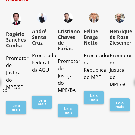
o
André
Cristiano
Felipe
Henrique
Rogério
Santa
Chaves
Braga
da Rosa
Sanches
Cruz
de
Netto
Ziesemer
Cunha
Farias
Procurador
Procurador
Promotor
Promotor
o
Promotor
Federal
da
de
de
de
da AGU
República
Justiça
Justiça
Justiça
do MPF
do
do
do
MPE/SC
MPE/SP
ado
MPE/BA
Leia
mais
Leia
Leia
mais
Leia
mais
Leia
mais
mais