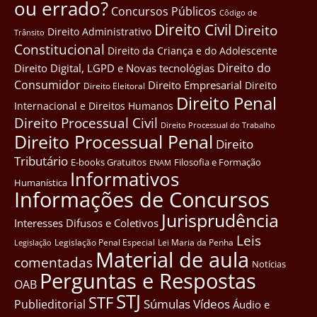
ou errado?
Concursos Públicos
Côdigo de
Direito Civil
Direito
Direito Administrativo
Trânsito
Constitucional
Direito da Criança e do Adolescente
Direito do
Direito Digital, LGPD e Novas tecnológias
Consumidor
Direito Empresarial
Direito
Direito Eleitoral
Direito Penal
Internacional e Direitos Humanos
Direito Processual Civil
Direito Processual do Trabalho
Direito Processual Penal
Direito
Tributário
E-books Gratuitos
Filosofia e Formação
ENAM
Informativos
Humanística
Informações de Concursos
Jurisprudência
Interesses Difusos e Coletivos
Leis
Legislação Penal Especial
Lei Maria da Penha
Legislação
Material de aula
comentadas
Notícias
Perguntas e Respostas
OAB
STJ
STF
Súmulas
Vídeos
Publieditorial
Áudio e