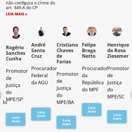
não configura o crime do
art. 349-A do CP
LEIA MAIS »
o
André
Cristiano
Felipe
Henrique
Rogério
Santa
Chaves
Braga
da Rosa
Sanches
Cruz
de
Netto
Ziesemer
Cunha
Farias
Procurador
Procurador
Promotor
Promotor
o
Promotor
Federal
da
de
de
de
da AGU
República
Justiça
Justiça
Justiça
do MPF
do
do
do
MPE/SC
MPE/SP
ado
MPE/BA
Leia
mais
Leia
Leia
mais
Leia
mais
Leia
mais
mais