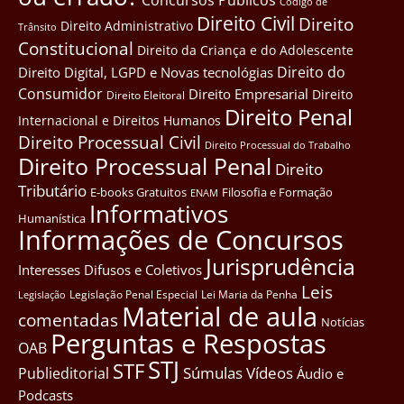
Côdigo de
Direito Civil
Direito
Direito Administrativo
Trânsito
Constitucional
Direito da Criança e do Adolescente
Direito do
Direito Digital, LGPD e Novas tecnológias
Consumidor
Direito Empresarial
Direito
Direito Eleitoral
Direito Penal
Internacional e Direitos Humanos
Direito Processual Civil
Direito Processual do Trabalho
Direito Processual Penal
Direito
Tributário
E-books Gratuitos
Filosofia e Formação
ENAM
Informativos
Humanística
Informações de Concursos
Jurisprudência
Interesses Difusos e Coletivos
Leis
Legislação Penal Especial
Lei Maria da Penha
Legislação
Material de aula
comentadas
Notícias
Perguntas e Respostas
OAB
STJ
STF
Súmulas
Vídeos
Publieditorial
Áudio e
Podcasts