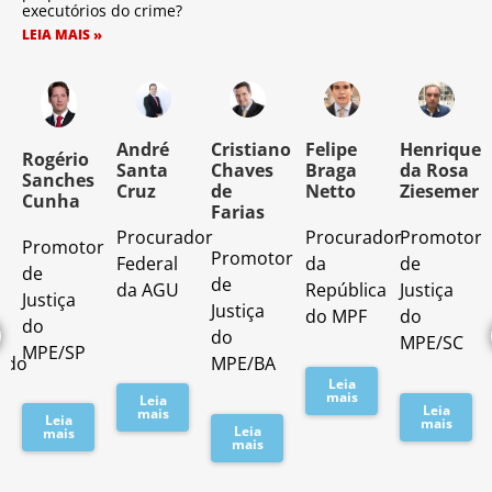
executórios do crime?
LEIA MAIS »
o
André
Cristiano
Felipe
Henrique
Rogério
Santa
Chaves
Braga
da Rosa
Sanches
Cruz
de
Netto
Ziesemer
Cunha
Farias
Procurador
Procurador
Promotor
Promotor
o
Promotor
Federal
da
de
de
de
da AGU
República
Justiça
Justiça
Justiça
do MPF
do
do
do
MPE/SC
MPE/SP
ado
MPE/BA
Leia
mais
Leia
Leia
mais
Leia
mais
Leia
mais
mais