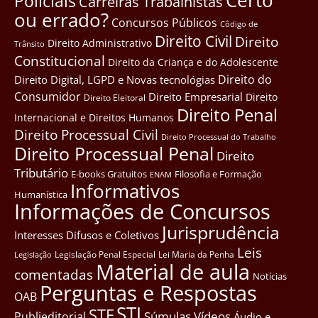
Certo
Policiais
Carreiras Trabalhistas
ou errado?
Concursos Públicos
Côdigo de
Direito Civil
Direito
Direito Administrativo
Trânsito
Constitucional
Direito da Criança e do Adolescente
Direito do
Direito Digital, LGPD e Novas tecnológias
Consumidor
Direito Empresarial
Direito
Direito Eleitoral
Direito Penal
Internacional e Direitos Humanos
Direito Processual Civil
Direito Processual do Trabalho
Direito Processual Penal
Direito
Tributário
E-books Gratuitos
Filosofia e Formação
ENAM
Informativos
Humanística
Informações de Concursos
Jurisprudência
Interesses Difusos e Coletivos
Leis
Legislação Penal Especial
Lei Maria da Penha
Legislação
Material de aula
comentadas
Notícias
Perguntas e Respostas
OAB
STJ
STF
Súmulas
Vídeos
Publieditorial
Áudio e