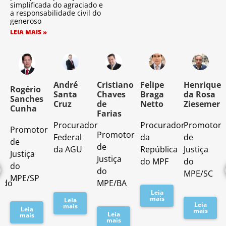
simplificada do agraciado e
a responsabilidade civil do
generoso
LEIA MAIS »
o
André
Cristiano
Felipe
Henrique
Rogério
Santa
Chaves
Braga
da Rosa
Sanches
Cruz
de
Netto
Ziesemer
Cunha
Farias
Procurador
Procurador
Promotor
Promotor
o
Promotor
Federal
da
de
de
de
da AGU
República
Justiça
Justiça
Justiça
do MPF
do
do
do
MPE/SC
MPE/SP
ado
MPE/BA
Leia
mais
Leia
Leia
mais
Leia
mais
Leia
mais
mais