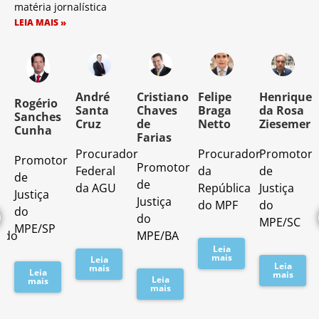
matéria jornalística
LEIA MAIS »
o
André
Cristiano
Felipe
Henrique
Rogério
Santa
Chaves
Braga
da Rosa
Sanches
Cruz
de
Netto
Ziesemer
Cunha
Farias
Procurador
Procurador
Promotor
Promotor
o
Promotor
Federal
da
de
de
de
da AGU
República
Justiça
Justiça
Justiça
do MPF
do
do
do
MPE/SC
MPE/SP
ado
MPE/BA
Leia
mais
Leia
Leia
mais
Leia
mais
Leia
mais
mais