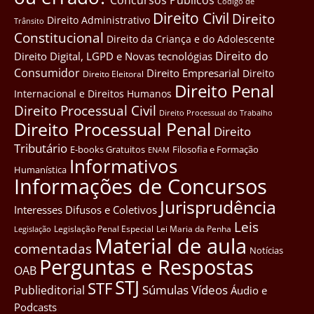
Côdigo de
Direito Civil
Direito
Direito Administrativo
Trânsito
Constitucional
Direito da Criança e do Adolescente
Direito do
Direito Digital, LGPD e Novas tecnológias
Consumidor
Direito Empresarial
Direito
Direito Eleitoral
Direito Penal
Internacional e Direitos Humanos
Direito Processual Civil
Direito Processual do Trabalho
Direito Processual Penal
Direito
Tributário
E-books Gratuitos
Filosofia e Formação
ENAM
Informativos
Humanística
Informações de Concursos
Jurisprudência
Interesses Difusos e Coletivos
Leis
Legislação Penal Especial
Lei Maria da Penha
Legislação
Material de aula
comentadas
Notícias
Perguntas e Respostas
OAB
STJ
STF
Súmulas
Vídeos
Publieditorial
Áudio e
Podcasts