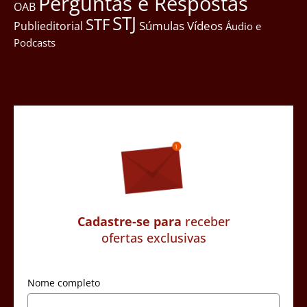
Perguntas e Respostas
OAB
STJ
STF
Súmulas
Vídeos
Publieditorial
Áudio e
Podcasts
Cadastre-se para
receber
ofertas exclusivas
Nome completo