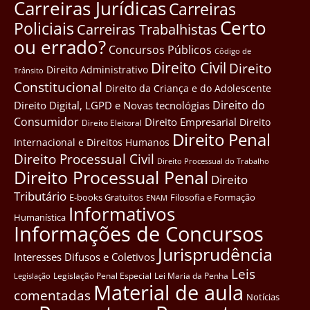
Carreiras Jurídicas
Carreiras
Certo
Policiais
Carreiras Trabalhistas
ou errado?
Concursos Públicos
Côdigo de
Direito Civil
Direito
Direito Administrativo
Trânsito
Constitucional
Direito da Criança e do Adolescente
Direito do
Direito Digital, LGPD e Novas tecnológias
Consumidor
Direito Empresarial
Direito
Direito Eleitoral
Direito Penal
Internacional e Direitos Humanos
Direito Processual Civil
Direito Processual do Trabalho
Direito Processual Penal
Direito
Tributário
E-books Gratuitos
Filosofia e Formação
ENAM
Informativos
Humanística
Informações de Concursos
Jurisprudência
Interesses Difusos e Coletivos
Leis
Legislação Penal Especial
Lei Maria da Penha
Legislação
Material de aula
comentadas
Notícias