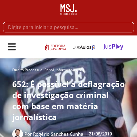
Direito Processual Penal
,
Informativos
,
STJ
652: É possível a deflagração
de investigação criminal
com base em matéria
jornalística
21/08/2019
Por
Rogério Sanches Cunha