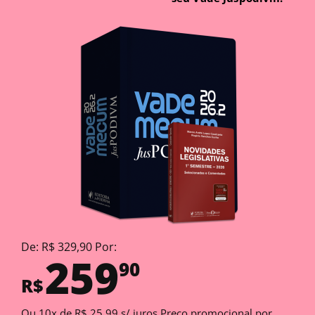
De: R$ 329,90 Por:
259
90
R$
Ou 10x de R$ 25,99 s/ juros Preço promocional por