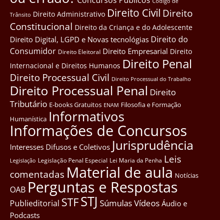
Côdigo de
Direito Civil
Direito
Direito Administrativo
Trânsito
Constitucional
Direito da Criança e do Adolescente
Direito do
Direito Digital, LGPD e Novas tecnológias
Consumidor
Direito Empresarial
Direito
Direito Eleitoral
Direito Penal
Internacional e Direitos Humanos
Direito Processual Civil
Direito Processual do Trabalho
Direito Processual Penal
Direito
Tributário
E-books Gratuitos
Filosofia e Formação
ENAM
Informativos
Humanística
Informações de Concursos
Jurisprudência
Interesses Difusos e Coletivos
Leis
Legislação Penal Especial
Lei Maria da Penha
Legislação
Material de aula
comentadas
Notícias
Perguntas e Respostas
OAB
STJ
STF
Súmulas
Vídeos
Publieditorial
Áudio e
Podcasts