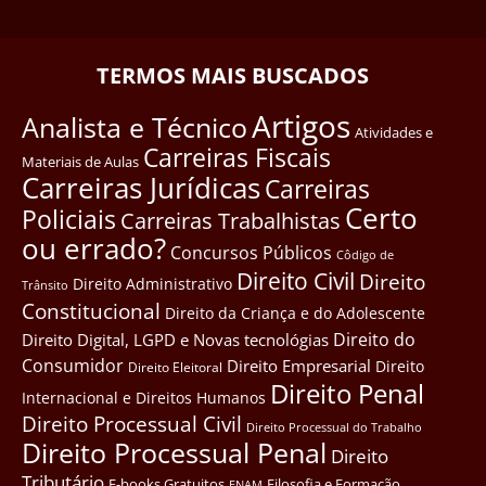
TERMOS MAIS BUSCADOS
Artigos
Analista e Técnico
Atividades e
Carreiras Fiscais
Materiais de Aulas
Carreiras Jurídicas
Carreiras
Certo
Policiais
Carreiras Trabalhistas
ou errado?
Concursos Públicos
Côdigo de
Direito Civil
Direito
Direito Administrativo
Trânsito
Constitucional
Direito da Criança e do Adolescente
Direito do
Direito Digital, LGPD e Novas tecnológias
Consumidor
Direito Empresarial
Direito
Direito Eleitoral
Direito Penal
Internacional e Direitos Humanos
Direito Processual Civil
Direito Processual do Trabalho
Direito Processual Penal
Direito
Tributário
E-books Gratuitos
Filosofia e Formação
ENAM