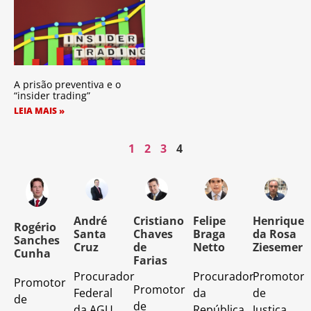
A prisão preventiva e o
“insider trading”
LEIA MAIS »
1
2
3
4
o
André
Cristiano
Felipe
Henrique
Rogério
Santa
Chaves
Braga
da Rosa
Sanches
Cruz
de
Netto
Ziesemer
Cunha
Farias
Procurador
Procurador
Promotor
Promotor
o
Promotor
Federal
da
de
de
de
da AGU
República
Justiça