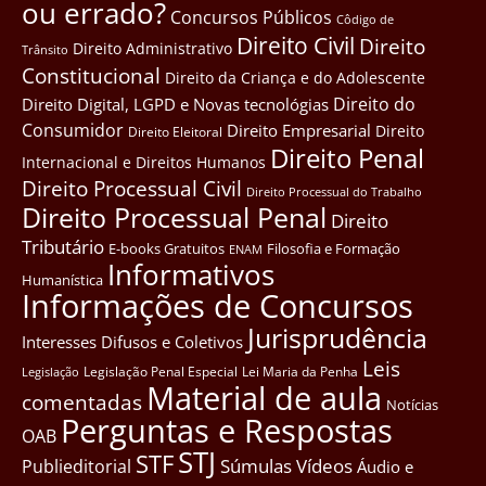
ou errado?
Concursos Públicos
Côdigo de
Direito Civil
Direito
Direito Administrativo
Trânsito
Constitucional
Direito da Criança e do Adolescente
Direito do
Direito Digital, LGPD e Novas tecnológias
Consumidor
Direito Empresarial
Direito
Direito Eleitoral
Direito Penal
Internacional e Direitos Humanos
Direito Processual Civil
Direito Processual do Trabalho
Direito Processual Penal
Direito
Tributário
E-books Gratuitos
Filosofia e Formação
ENAM
Informativos
Humanística
Informações de Concursos
Jurisprudência
Interesses Difusos e Coletivos
Leis
Legislação Penal Especial
Lei Maria da Penha
Legislação
Material de aula
comentadas
Notícias
Perguntas e Respostas
OAB
STJ
STF
Súmulas
Vídeos
Publieditorial
Áudio e