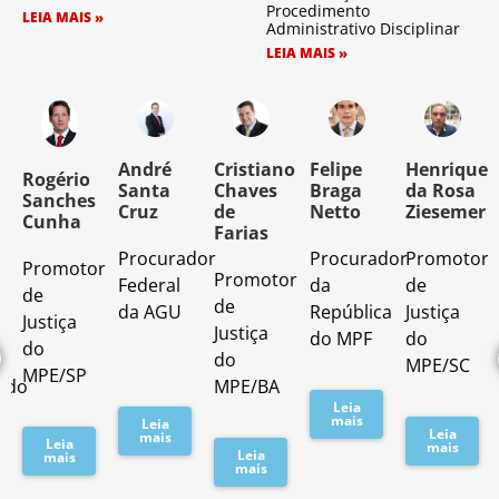
Procedimento
LEIA MAIS »
Administrativo Disciplinar
LEIA MAIS »
o
André
Cristiano
Felipe
Henrique
Rogério
Santa
Chaves
Braga
da Rosa
Sanches
Cruz
de
Netto
Ziesemer
Cunha
Farias
Procurador
Procurador
Promotor
Promotor
o
Promotor
Federal
da
de
de
de
da AGU
República
Justiça
Justiça
Justiça
do MPF
do
do
do
MPE/SC
MPE/SP
ado
MPE/BA
Leia
mais
Leia
Leia
mais
Leia
mais
Leia
mais
mais