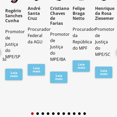
o
André
Cristiano
Felipe
Henrique
Rogério
Santa
Chaves
Braga
da Rosa
Sanches
Cruz
de
Netto
Ziesemer
Cunha
Farias
Procurador
Procurador
Promotor
Promotor
o
Promotor
Federal
da
de
de
de
da AGU
República
Justiça
Justiça
Justiça
do MPF
do
do
do
MPE/SC
MPE/SP
ado
MPE/BA
Leia
mais
Leia
Leia
mais
Leia
mais
Leia
mais
mais
1
2
3
4
5
6
7
8
9