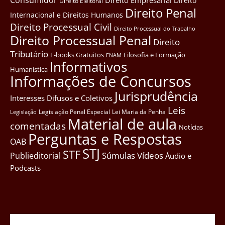
Direito Empresarial
Direito
Direito Eleitoral
Direito Penal
Internacional e Direitos Humanos
Direito Processual Civil
Direito Processual do Trabalho
Direito Processual Penal
Direito
Tributário
E-books Gratuitos
Filosofia e Formação
ENAM
Informativos
Humanística
Informações de Concursos
Jurisprudência
Interesses Difusos e Coletivos
Leis
Legislação Penal Especial
Lei Maria da Penha
Legislação
Material de aula
comentadas
Notícias
Perguntas e Respostas
OAB
STJ
STF
Súmulas
Vídeos
Publieditorial
Áudio e
Podcasts