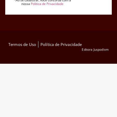
*Ao se cadastrar, você concorda com a
nossa
Política de Privacidade
Termos de Uso
Política de Privacidade
Editora Juspodivm