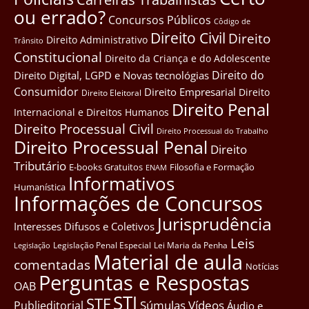
ou errado?
Concursos Públicos
Côdigo de
Direito Civil
Direito
Direito Administrativo
Trânsito
Constitucional
Direito da Criança e do Adolescente
Direito do
Direito Digital, LGPD e Novas tecnológias
Consumidor
Direito Empresarial
Direito
Direito Eleitoral
Direito Penal
Internacional e Direitos Humanos
Direito Processual Civil
Direito Processual do Trabalho
Direito Processual Penal
Direito
Tributário
E-books Gratuitos
Filosofia e Formação
ENAM
Informativos
Humanística
Informações de Concursos
Jurisprudência
Interesses Difusos e Coletivos
Leis
Legislação Penal Especial
Lei Maria da Penha
Legislação
Material de aula
comentadas
Notícias
Perguntas e Respostas
OAB
STJ
STF
Súmulas
Vídeos
Publieditorial
Áudio e