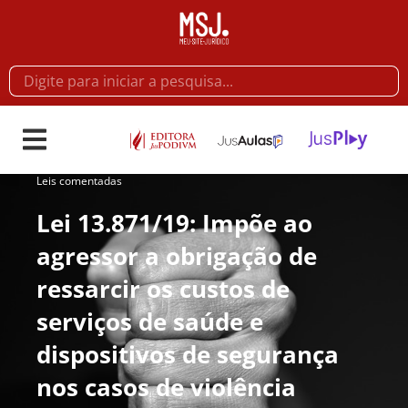
Leis comentadas
Lei 13.871/19: Impõe ao
agressor a obrigação de
ressarcir os custos de
serviços de saúde e
dispositivos de segurança
nos casos de violência