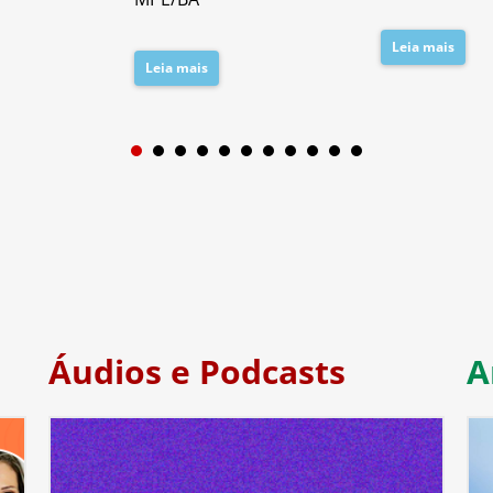
Leia mais
Leia mais
1
2
3
4
5
6
7
Áudios e Podcasts
A