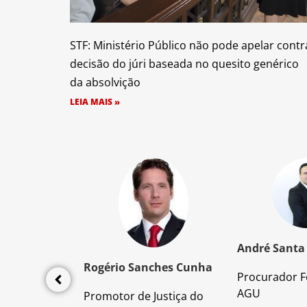
STF: Ministério Público não pode apelar contr
decisão do júri baseada no quesito genérico
da absolvição
LEIA MAIS »
z Santos
André Santa
Rogério Sanches Cunha
Procurador F
lícia Civil
AGU
Promotor de Justiça do
da PC/SP