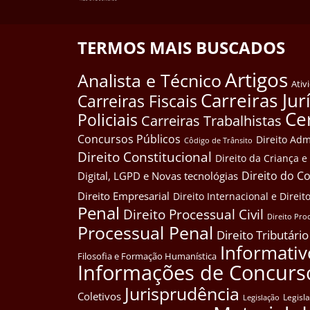
TERMOS MAIS BUSCADOS
Artigos
Analista e Técnico
Ativ
Carreiras Jur
Carreiras Fiscais
Ce
Policiais
Carreiras Trabalhistas
Concursos Públicos
Direito Adm
Côdigo de Trânsito
Direito Constitucional
Direito da Criança 
Direito do 
Digital, LGPD e Novas tecnológias
Direito Empresarial
Direito Internacional e Dire
Penal
Direito Processual Civil
Direito Pro
Processual Penal
Direito Tributário
Informativ
Filosofia e Formação Humanística
Informações de Concurs
Jurisprudência
Coletivos
Legisl
Legislação