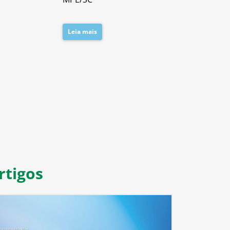
Leia mais
Leia mais
8
9
10
11
rtigos