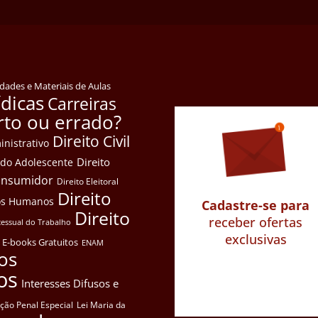
idades e Materiais de Aulas
ídicas
Carreiras
rto ou errado?
Direito Civil
inistrativo
Direito
e do Adolescente
Consumidor
Direito Eleitoral
Direito
itos Humanos
Cadastre-se para
Direito
receber ofertas
cessual do Trabalho
exclusivas
E-books Gratuitos
ENAM
os
os
Interesses Difusos e
ação Penal Especial
Lei Maria da