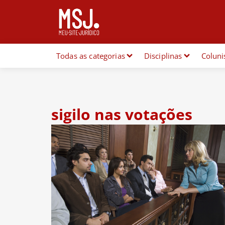
Todas as categorias
Disciplinas
Coluni
sigilo nas votações