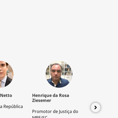
 Netto
Henrique da Rosa
Mozart Borb
Ziesemer
a República
Advogado e P
Promotor de Justiça do
Direito Proces
MPE/SC