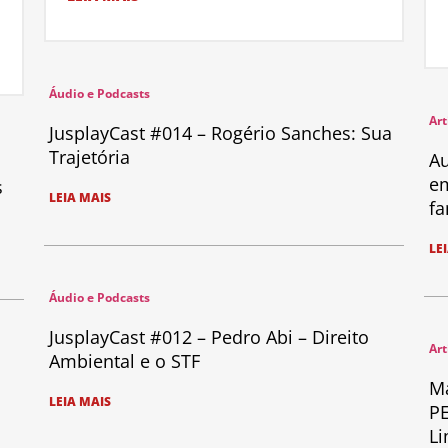
Áudio e Podcasts
Art
JusplayCast #014 – Rogério Sanches: Sua
Trajetória
Au
em
s
LEIA MAIS
fa
LE
Áudio e Podcasts
JusplayCast #012 – Pedro Abi – Direito
Art
Ambiental e o STF
Ma
LEIA MAIS
PE
Li