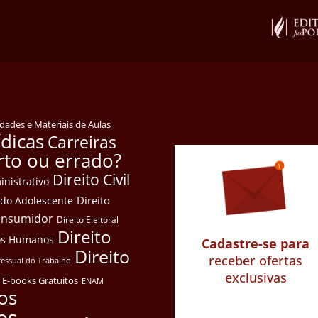
idades e Materiais de Aulas
ídicas
Carreiras
rto ou errado?
Direito Civil
inistrativo
Direito
e do Adolescente
Consumidor
Direito Eleitoral
Direito
itos Humanos
Cadastre-se para
Direito
receber ofertas
cessual do Trabalho
exclusivas
E-books Gratuitos
ENAM
os