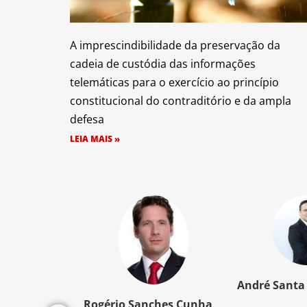
A imprescindibilidade da preservação da
cadeia de custódia das informações
telemáticas para o exercício ao princípio
constitucional do contraditório e da ampla
defesa
LEIA MAIS »
z Santos
André Santa
Rogério Sanches Cunha