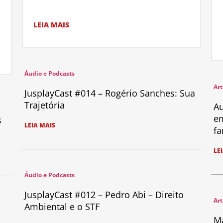
LEIA MAIS
Áudio e Podcasts
Art
JusplayCast #014 – Rogério Sanches: Sua
Trajetória
Au
em
s
LEIA MAIS
fa
LE
Áudio e Podcasts
JusplayCast #012 – Pedro Abi – Direito
Art
Ambiental e o STF
Ma