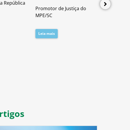
a República
Advogado e P
Promotor de Justiça do
Direito Proces
MPE/SC
Leia mais
Leia mais
8
9
10
11
rtigos