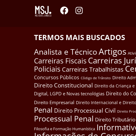
TERMOS MAIS BUSCADOS
Artigos
Analista e Técnico
Ativ
Carreiras Jur
Carreiras Fiscais
Ce
Policiais
Carreiras Trabalhistas
Concursos Públicos
Direito Adm
Côdigo de Trânsito
Direito Constitucional
Direito da Criança 
Direito do 
Digital, LGPD e Novas tecnológias
Direito Empresarial
Direito Internacional e Dire
Penal
Direito Processual Civil
Direito Pro
Processual Penal
Direito Tributário
Informativ
Filosofia e Formação Humanística