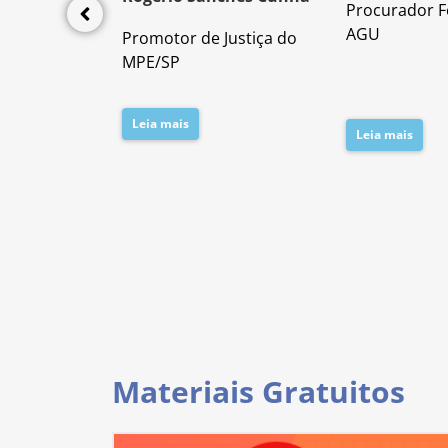
Procurador F
lícia Civil
AGU
Promotor de Justiça do
da PC/SP
MPE/SP
Leia mais
Leia mais
Materiais Gratuitos