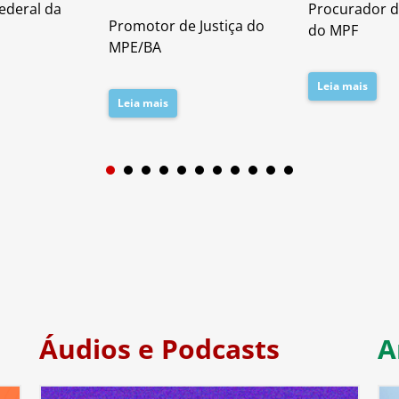
ederal da
Procurador d
Promotor de Justiça do
do MPF
MPE/BA
Leia mais
Leia mais
1
2
3
4
5
6
7
Áudios e Podcasts
A