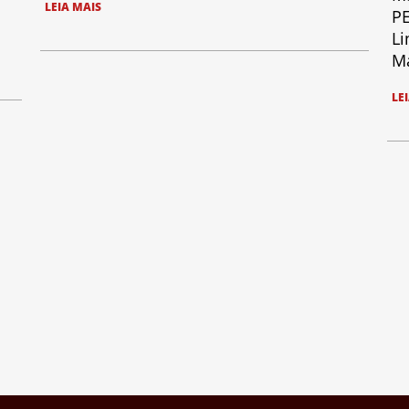
LEIA MAIS
PE
Li
Ma
LE