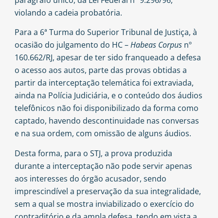
parágrafo único, da Lei Federal nº 9.296/96,
violando a cadeia probatória.
Para a 6ª Turma do Superior Tribunal de Justiça, à
ocasião do julgamento do HC –
Habeas Corpus
nº
160.662/RJ, apesar de ter sido franqueado a defesa
o acesso aos autos, parte das provas obtidas a
partir da interceptação telemática foi extraviada,
ainda na Polícia Judiciária, e o conteúdo dos áudios
telefônicos não foi disponibilizado da forma como
captado, havendo descontinuidade nas conversas
e na sua ordem, com omissão de alguns áudios.
Desta forma, para o STJ, a prova produzida
durante a interceptação não pode servir apenas
aos interesses do órgão acusador, sendo
imprescindível a preservação da sua integralidade,
sem a qual se mostra inviabilizado o exercício do
contraditório e da ampla defesa, tendo em vista a