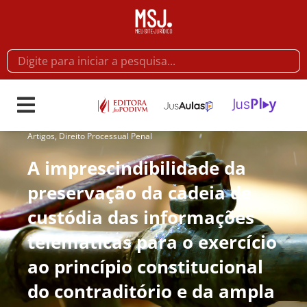
Artigos
,
Direito Processual Penal
A imprescindibilidade da
preservação da cadeia de
custódia das informações
telemáticas para o exercício
ao princípio constitucional
do contraditório e da ampla