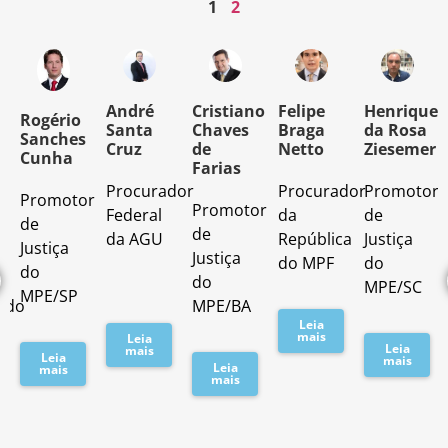
1
2
o
André
Cristiano
Felipe
Henrique
Rogério
Santa
Chaves
Braga
da Rosa
Sanches
Cruz
de
Netto
Ziesemer
Cunha
Farias
Procurador
Procurador
Promotor
Promotor
o
Promotor
Federal
da
de
de
de
da AGU
República
Justiça
Justiça
Justiça
do MPF
do
do
do
MPE/SC
MPE/SP
ado
MPE/BA
Leia
mais
Leia
Leia
mais
Leia
mais
Leia
mais
mais