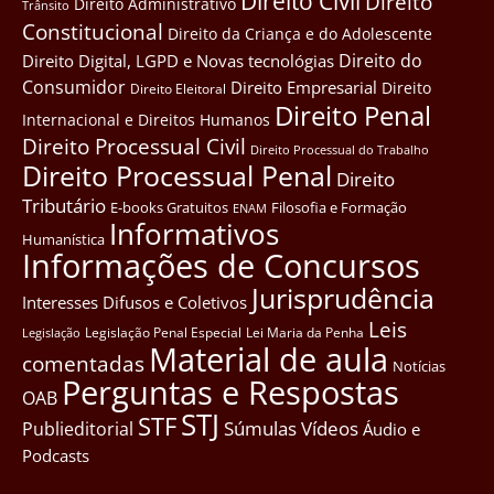
Direito Civil
Direito
Direito Administrativo
Trânsito
Constitucional
Direito da Criança e do Adolescente
Direito do
Direito Digital, LGPD e Novas tecnológias
Consumidor
Direito Empresarial
Direito
Direito Eleitoral
Direito Penal
Internacional e Direitos Humanos
Direito Processual Civil
Direito Processual do Trabalho
Direito Processual Penal
Direito
Tributário
E-books Gratuitos
Filosofia e Formação
ENAM
Informativos
Humanística
Informações de Concursos
Jurisprudência
Interesses Difusos e Coletivos
Leis
Legislação Penal Especial
Lei Maria da Penha
Legislação
Material de aula
comentadas
Notícias
Perguntas e Respostas
OAB
STJ
STF
Súmulas
Vídeos
Publieditorial
Áudio e
Podcasts