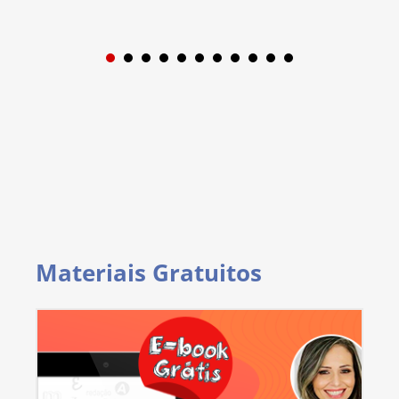
1
2
3
4
5
6
7
8
9
Materiais Gratuitos