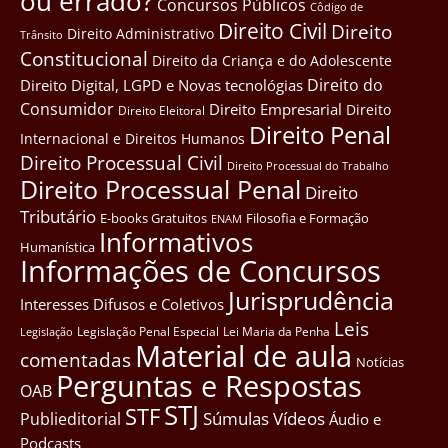
ou errado?
Concursos Públicos
Côdigo de
Direito Civil
Direito
Direito Administrativo
Trânsito
Constitucional
Direito da Criança e do Adolescente
Direito do
Direito Digital, LGPD e Novas tecnológias
Consumidor
Direito Empresarial
Direito
Direito Eleitoral
Direito Penal
Internacional e Direitos Humanos
Direito Processual Civil
Direito Processual do Trabalho
Direito Processual Penal
Direito
Tributário
E-books Gratuitos
Filosofia e Formação
ENAM
Informativos
Humanística
Informações de Concursos
Jurisprudência
Interesses Difusos e Coletivos
Leis
Legislação Penal Especial
Lei Maria da Penha
Legislação
Material de aula
comentadas
Notícias
Perguntas e Respostas
OAB
STJ
STF
Súmulas
Vídeos
Publieditorial
Áudio e
Podcasts