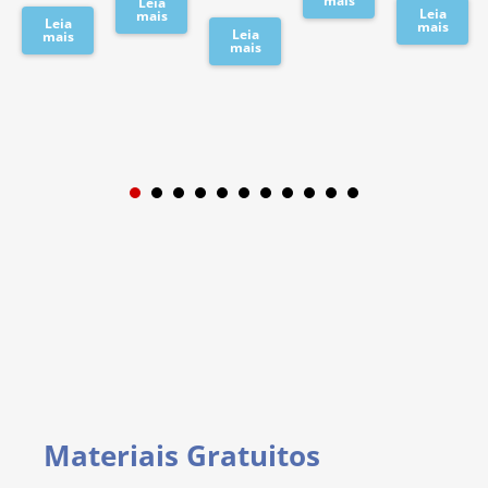
mais
Leia
Leia
mais
Leia
mais
Leia
mais
mais
1
2
3
4
5
6
7
8
9
Materiais Gratuitos