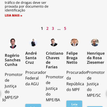
tráfico de drogas deve ser
provada por documento de
identificação
LEIA MAIS »
1
2
3
…
5
o
André
Cristiano
Felipe
Henrique
Rogério
Santa
Chaves
Braga
da Rosa
Sanches
Cruz
de
Netto
Ziesemer
Cunha
Farias
Procurador
Procurador
Promotor
Promotor
o
Promotor
Federal
da
de
de
de
da AGU
República
Justiça
Justiça
Justiça
do MPF
do
do
do
MPE/SC
MPE/SP
ado
MPE/BA
Leia