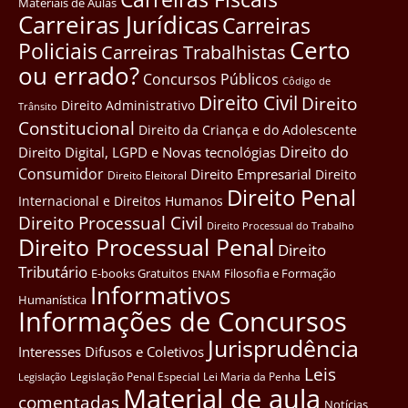
Materiais de Aulas
Carreiras Jurídicas
Carreiras
Certo
Policiais
Carreiras Trabalhistas
ou errado?
Concursos Públicos
Côdigo de
Direito Civil
Direito
Direito Administrativo
Trânsito
Constitucional
Direito da Criança e do Adolescente
Direito do
Direito Digital, LGPD e Novas tecnológias
Consumidor
Direito Empresarial
Direito
Direito Eleitoral
Direito Penal
Internacional e Direitos Humanos
Direito Processual Civil
Direito Processual do Trabalho
Direito Processual Penal
Direito
Tributário
E-books Gratuitos
Filosofia e Formação
ENAM
Informativos
Humanística
Informações de Concursos
Jurisprudência
Interesses Difusos e Coletivos
Leis
Legislação Penal Especial
Lei Maria da Penha
Legislação
Material de aula
comentadas
Notícias