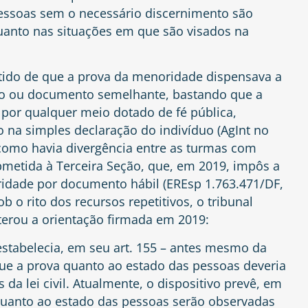
essoas sem o necessário discernimento são
uanto nas situações em que são visados na
ntido de que a prova da menoridade dispensava a
to ou documento semelhante, bastando que a
or qualquer meio dotado de fé pública,
o na simples declaração do indivíduo (AgInt no
 como havia divergência entre as turmas com
bmetida à Terceira Seção, que, em 2019, impôs a
dade por documento hábil (EREsp 1.763.471/DF,
b o rito dos recursos repetitivos, o tribunal
iterou a orientação firmada em 2019:
estabelecia, em seu art. 155 – antes mesmo da
 que a prova quanto ao estado das pessoas deveria
 da lei civil. Atualmente, o dispositivo prevê, em
quanto ao estado das pessoas serão observadas