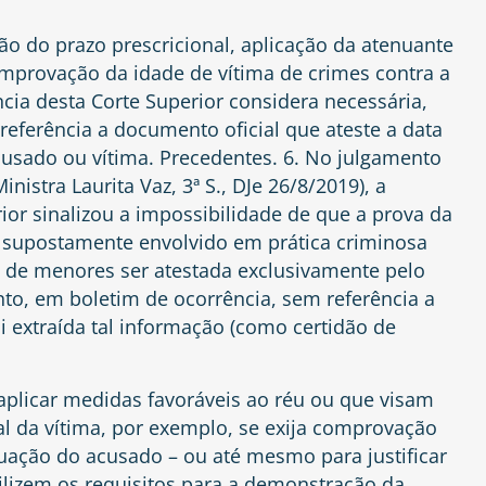
ão do prazo prescricional, aplicação da atenuante
comprovação da idade de vítima de crimes contra a
ncia desta Corte Superior considera necessária,
referência a documento oficial que ateste a data
usado ou vítima. Precedentes. 6. No julgamento
nistra Laurita Vaz, 3ª S., DJe 26/8/2019), a
ior sinalizou a impossibilidade de que a prova da
e supostamente envolvido em prática criminosa
o de menores ser atestada exclusivamente pelo
nto, em boletim de ocorrência, sem referência a
i extraída tal informação (como certidão de
a aplicar medidas favoráveis ao réu ou que visam
l da vítima, por exemplo, se exija comprovação
tuação do acusado – ou até mesmo para justificar
bilizem os requisitos para a demonstração da