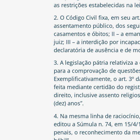
as restrições estabelecidas na lei 
2. O Código Civil fixa, em seu ar
assentamento público, dos segui
casamentos e óbitos; II – a ema
juiz; III – a interdição por incap
declaratória de ausência e de m
3. A legislação pátria relativiza
para a comprovação de questões
Exemplificativamente, o art. 3º d
feita mediante certidão do regis
direito, inclusive assento religi
(dez) anos”.
4. Na mesma linha de raciocínio,
editou a Súmula n. 74, em 15/4/1
penais, o reconhecimento da m