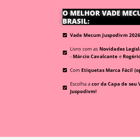
O MELHOR VADE MEC
BRASIL:
Vade Mecum Juspodivm 2026 
Livro com as
Novidades Legisl
-
Márcio Cavalcante
e
Rogéri
Com
Etiquetas Marca Fácil (o
Escolha a
cor da Capa de seu
Juspodivm!