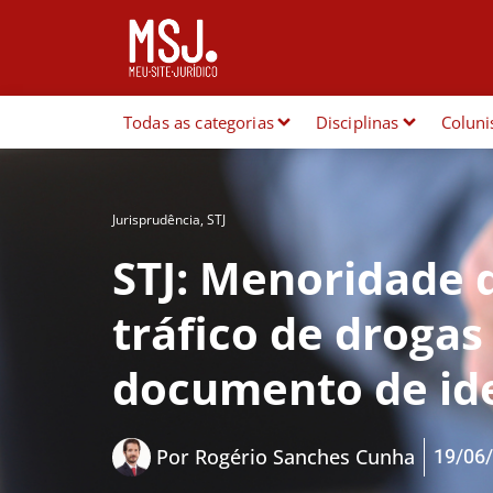
Todas as categorias
Disciplinas
Coluni
Jurisprudência
,
STJ
STJ: Menoridade 
tráfico de drogas
documento de ide
19/06
Por
Rogério Sanches Cunha