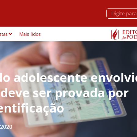
stas
Mais lidos
do adolescente envolv
 deve ser provada por
ntificação
/2020