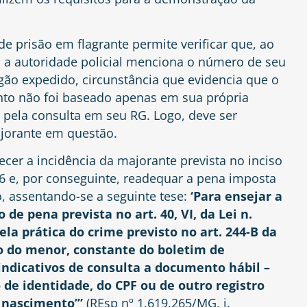
de prisão em flagrante permite verificar que, ao
r, a autoridade policial menciona o número de seu
ão expedido, circunstância que evidencia que o
nto não foi baseado apenas em sua própria
o pela consulta em seu RG. Logo, deve ser
ajorante em questão.
ecer a incidência da majorante prevista no inciso
006 e, por conseguinte, readequar a pena imposta
o, assentando-se a seguinte tese:
‘Para ensejar a
de pena prevista no art. 40, VI, da Lei n.
la prática do crime previsto no art. 244-B da
ção do menor, constante do boletim de
indicativos de consulta a documento hábil –
e identidade, do CPF ou de outro registro
e nascimento’”
(REsp nº 1.619.265/MG, j.