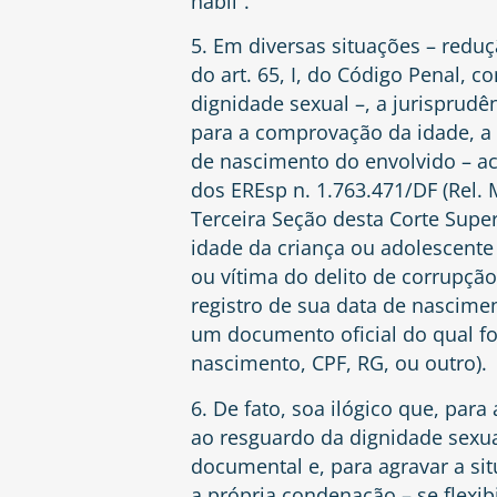
hábil”.
5. Em diversas situações – reduç
do art. 65, I, do Código Penal, 
dignidade sexual –, a jurisprudê
para a comprovação da idade, a 
de nascimento do envolvido – ac
dos EREsp n. 1.763.471/DF (Rel. Mi
Terceira Seção desta Corte Super
idade da criança ou adolescent
ou vítima do delito de corrupçã
registro de sua data de nascime
um documento oficial do qual fo
nascimento, CPF, RG, ou outro).
6. De fato, soa ilógico que, par
ao resguardo da dignidade sexua
documental e, para agravar a si
a própria condenação – se flexi