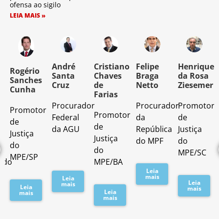
ofensa ao sigilo
LEIA MAIS »
o
André
Cristiano
Felipe
Henrique
Rogério
Santa
Chaves
Braga
da Rosa
Sanches
Cruz
de
Netto
Ziesemer
Cunha
Farias
Procurador
Procurador
Promotor
Promotor
o
Promotor
Federal
da
de
de
de
da AGU
República
Justiça
Justiça
Justiça
do MPF
do
do
do
MPE/SC
MPE/SP
ado
MPE/BA
Leia
mais
Leia
Leia
mais
Leia
mais
Leia
mais
mais