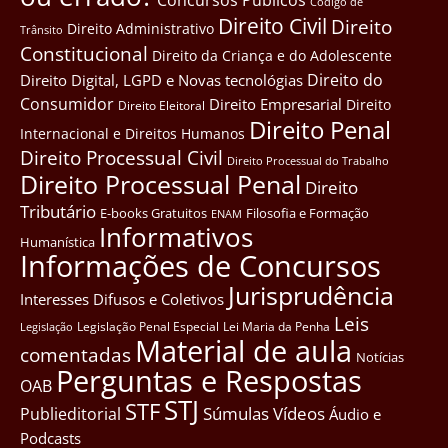
Côdigo de
Direito Civil
Direito
Direito Administrativo
Trânsito
Constitucional
Direito da Criança e do Adolescente
Direito do
Direito Digital, LGPD e Novas tecnológias
Consumidor
Direito Empresarial
Direito
Direito Eleitoral
Direito Penal
Internacional e Direitos Humanos
Direito Processual Civil
Direito Processual do Trabalho
Direito Processual Penal
Direito
Tributário
E-books Gratuitos
Filosofia e Formação
ENAM
Informativos
Humanística
Informações de Concursos
Jurisprudência
Interesses Difusos e Coletivos
Leis
Legislação Penal Especial
Lei Maria da Penha
Legislação
Material de aula
comentadas
Notícias
Perguntas e Respostas
OAB
STJ
STF
Súmulas
Vídeos
Publieditorial
Áudio e
Podcasts