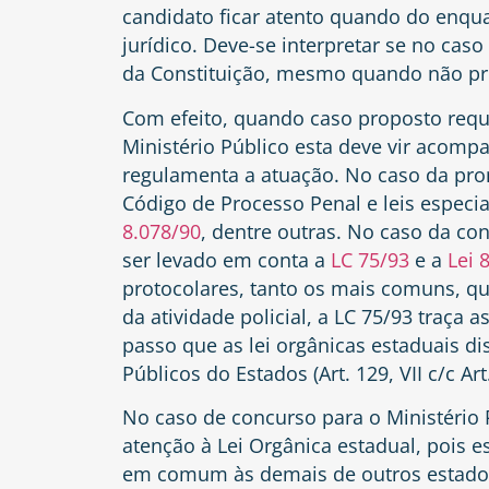
candidato ficar atento quando do enq
jurídico. Deve-se interpretar se no caso
da Constituição, mesmo quando não pre
Com efeito, quando caso proposto reque
Ministério Público esta deve vir acomp
regulamenta a atuação. No caso da prom
Código de Processo Penal e leis especia
8.078/90
, dentre outras. No caso da c
ser levado em conta a
LC 75/93
e a
Lei 
protocolares, tanto os mais comuns, q
da atividade policial, a LC 75/93 traça a
passo que as lei orgânicas estaduais d
Públicos do Estados (Art. 129, VII c/c Ar
No caso de concurso para o Ministério 
atenção à Lei Orgânica estadual, pois e
em comum às demais de outros estados, 