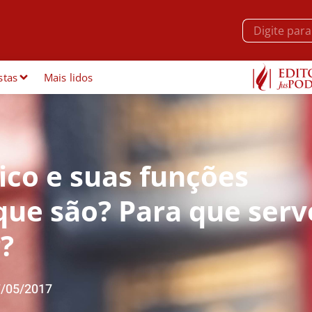
stas
Mais lidos
ico e suas funções
 que são? Para que ser
?
/05/2017