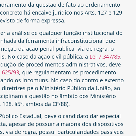
uadramento da questão de fato ao ordenamento
 concreto há encaixe jurídico nos Arts. 127 e 129
visto de forma expressa.
r a análise de qualquer função institucional do
anhada da ferramenta infraconstitucional que
oção da ação penal pública, via de regra, o
is. No caso da ação civil pública, a
Lei 7.347/85
,
ondução de procedimentos administrativos, deve
8.625/93
, que regulamentam os procedimento
uando os incomuns. No caso do controle externo
s diretrizes pelo Ministério Público da União, ao
isciplinam a questão no âmbito dos Ministério
t. 128, §5º, ambos da CF/88).
Público Estadual, deve o candidato dar especial
sta, apesar de possuir a maioria dos dispositivos
via de regra, possui particularidades passíveis