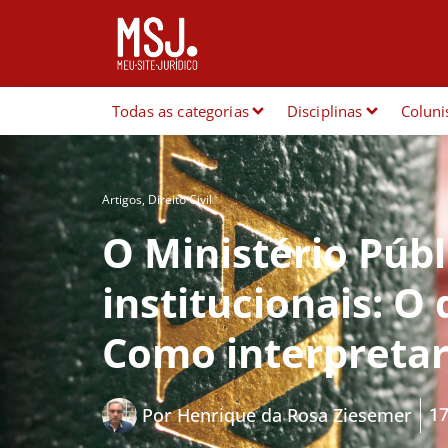
Todas as categorias
Disciplinas
Coluni
Artigos
,
Direito Civil
O Ministério Públ
institucionais: O
Como interpretar
17
Por
Henrique da Rosa Ziesemer