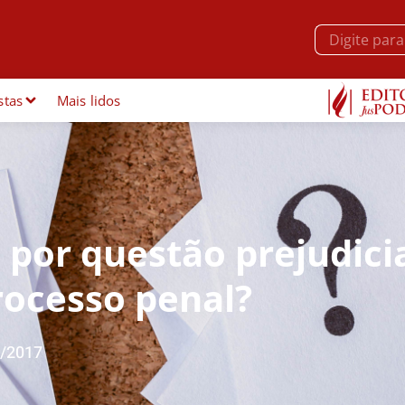
stas
Mais lidos
 por questão prejudici
ocesso penal?
/2017