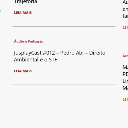
Trajetória
Au
em
s
LEIA MAIS
fa
LE
Áudio e Podcasts
JusplayCast #012 – Pedro Abi – Direito
Art
Ambiental e o STF
Ma
LEIA MAIS
PE
Li
Ma
LE