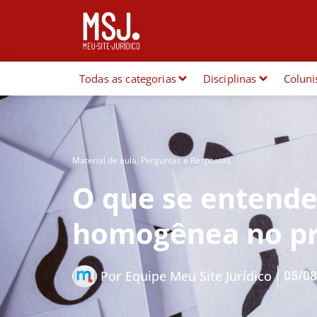
Todas as categorias
Disciplinas
Coluni
Material de aula
,
Perguntas e Respostas
O que se entende
homogênea no pr
05/08
Por
Equipe Meu Site Jurídico