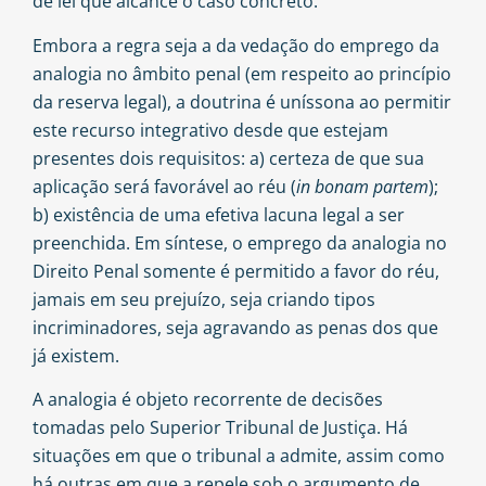
de lei que alcance o caso concreto.
Embora a regra seja a da vedação do emprego da
analogia no âmbito penal (em respeito ao princípio
da reserva legal), a doutrina é uníssona ao permitir
este recurso integrativo desde que estejam
presentes dois requisitos: a) certeza de que sua
aplicação será favorável ao réu (
in bonam partem
);
b) existência de uma efetiva lacuna legal a ser
preenchida. Em síntese, o emprego da analogia no
Direito Penal somente é permitido a favor do réu,
jamais em seu prejuízo, seja criando tipos
incriminadores, seja agravando as penas dos que
já existem.
A analogia é objeto recorrente de decisões
tomadas pelo Superior Tribunal de Justiça. Há
situações em que o tribunal a admite, assim como
há outras em que a repele sob o argumento de