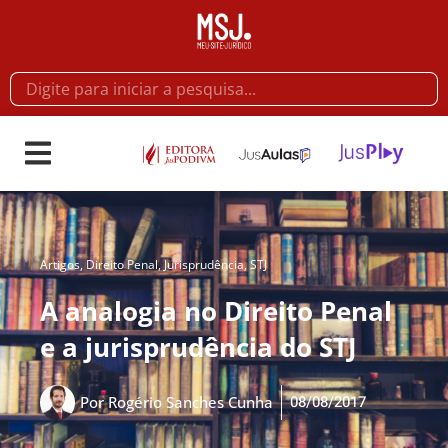
Artigos
,
Direito Penal
,
Jurisprudência
,
STJ
A analogia no Direito Penal
e a jurisprudência do STJ
08/08/2017
Por
Rogério Sanches Cunha