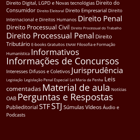
Direito do
Direito Digital, LGPD e Novas tecnológias
Consumidor
Direito Empresarial
Direito
Direito Eleitoral
Direito Penal
Internacional e Direitos Humanos
Direito Processual Civil
Direito Processual do Trabalho
Direito Processual Penal
Direito
Tributário
E-books Gratuitos
Filosofia e Formação
ENAM
Informativos
Humanística
Informações de Concursos
Jurisprudência
Interesses Difusos e Coletivos
Leis
Legislação Penal Especial
Lei Maria da Penha
Legislação
Material de aula
comentadas
Notícias
Perguntas e Respostas
OAB
STJ
STF
Súmulas
Vídeos
Publieditorial
Áudio e
Podcasts