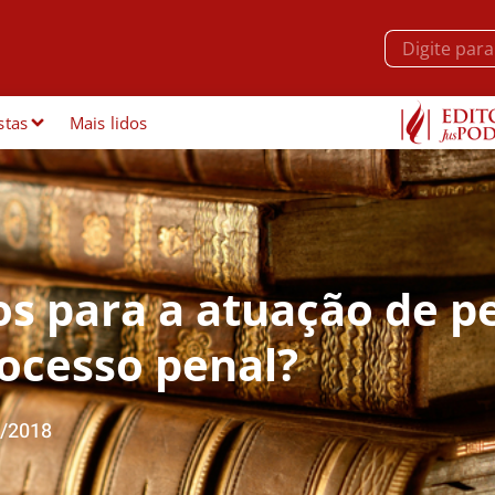
stas
Mais lidos
os para a atuação de p
rocesso penal?
/2018