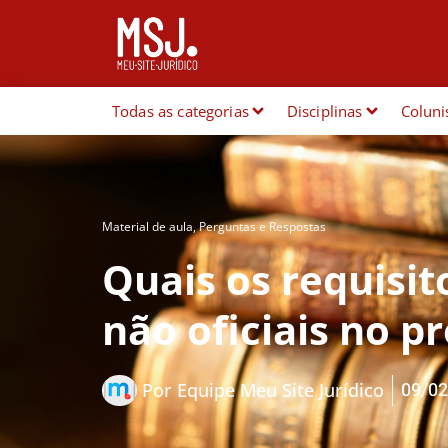
Todas as categorias
Disciplinas
Coluni
Material de aula
,
Perguntas e Respostas
Quais os requisit
não oficiais no p
09/02
Por
Equipe Meu Site Jurídico