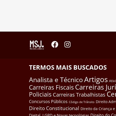
TERMOS MAIS BUSCADOS
Artigos
Analista e Técnico
Ativ
Carreiras Jur
Carreiras Fiscais
Ce
Policiais
Carreiras Trabalhistas
Concursos Públicos
Direito Adm
Côdigo de Trânsito
Direito Constitucional
Direito da Criança 
Direito do 
Digital, LGPD e Novas tecnológias